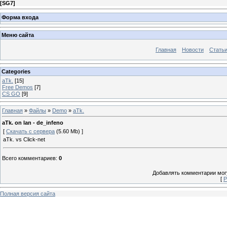
[
SG7
]
Форма входа
Меню сайта
Главная
Новости
Стать
Categories
aTk.
[15]
Free Demos
[7]
CS GO
[9]
Главная
»
Файлы
»
Demo
»
aTk.
aTk. on lan - de_infeno
[
Скачать с сервера
(5.60 Mb) ]
aTk. vs Click-net
Всего комментариев
:
0
Добавлять комментарии могу
[
Р
Полная версия сайта