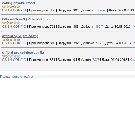
config игрока Tracer
CS 1.6 CONFIG
|
Просмотров:
886
|
Загрузок:
304
|
Добавил:
Tracer
|
Дата:
07.09.2013
Official OceaN ( AttackH2 ) config
CS 1.6 CONFIG
|
Просмотров:
791
|
Загрузок:
303
|
Добавил:
SG7
|
Дата:
30.08.2013
|
official sp[A]zm config
CS 1.6 CONFIG
|
Просмотров:
870
|
Загрузок:
292
|
Добавил:
SG7
|
Дата:
04.09.2013
|
official asdasdelete config
CS 1.6 CONFIG
|
Просмотров:
861
|
Загрузок:
0
|
Добавил:
SG7
|
Дата:
01.09.2013
|
Ко
Полная версия сайта