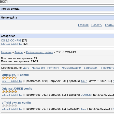
[
SG7
]
Форма входа
Меню сайта
Главная
Новости
Стать
Categories
CS 1.6 CONFIG
[27]
CS:GO CONFIG
[12]
Главная
»
Файлы
»
Рейтинговые файлы
» CS 1.6 CONFIG
В категории материалов
:
27
Показано материалов
:
21-27
Сортировать по
:
Дате
·
Названию
·
Рейтингу
·
Комментариям
·
Загрузкам
·
Просмот
Official HО}I{ config
CS 1.6 CONFIG
|
Просмотров:
820
|
Загрузок:
331
|
Добавил:
SG7
|
Дата:
31.08.2013
|
Original JORKE config
CS 1.6 CONFIG
|
Просмотров:
761
|
Загрузок:
315
|
Добавил:
JORKE
|
Дата:
03.09.201
official pwnzw config
CS 1.6 CONFIG
|
Просмотров:
797
|
Загрузок:
311
|
Добавил:
SG7
|
Дата:
01.09.2013
|
К