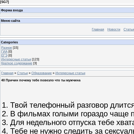
[
SG7
]
Форма входа
Меню сайта
Главная
Новости
Стать
Categories
Разное
[15]
ГИА
[0]
ЕГЭ
[0]
Интересные статьи
[123]
Краткое содержание
[3]
Главная
»
Статьи
»
Образование
»
Интересные статьи
40 Причин почему тебе повезло что ты мужчина
1. Твой телефонный разговор длится
2. В фильмах голыми гораздо чаще
3. Для недельного отпуска тебе хват
4. Тебе не нужно следить за сексуа