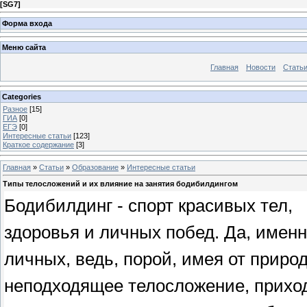
[
SG7
]
Форма входа
Меню сайта
Главная
Новости
Стать
Categories
Разное
[15]
ГИА
[0]
ЕГЭ
[0]
Интересные статьи
[123]
Краткое содержание
[3]
Главная
»
Статьи
»
Образование
»
Интересные статьи
Типы телосложений и их влияние на занятия бодибилдингом
Бодибилдинг - спорт красивых тел,
здоровья и личных побед. Да, имен
личных, ведь, порой, имея от приро
неподходящее телосложение, прихо