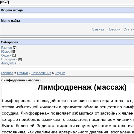
[
SG7
]
Форма входа
Меню сайта
Главная
Новости
Стать
Categories
Разное
[7]
Юмор
[5]
Отдых
[1]
Праздники
[0]
Анекдоты
[0]
Главная
»
Статьи
»
Развлечения
»
Отдых
Лимфодренаж (массаж)
Лимфодренаж (массаж)
Лимфодренаж - это воздействие на мягкие ткани лица и тела
, с ц
оттока избыточной жидкости и продуктов обмена веществ по лим
сосудам. Лимфодренаж позволяет избавиться от застойных явлени
которые неизбежно возникают с возрастом, накоплением лишних 
букета болезней. Задержка жидкости сопутствует таким патологич
состояниям, как увеличение артериального давления, воспаления