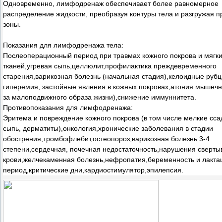
Одновременно, лимфодренаж обеспечивает более равномерное
распределение жидкости, преобразуя контуры тела и разгружая 
зоны.
Показания для лимфодренажа тела:
Послеоперационный период при травмах кожного покрова и мягк
тканей,угревая сыпь,целлюлит,профилактика преждевременного
старения,варикозная болезнь (начальная стадия),келоидные рубц
гиперемия, застойные явления в кожных покровах,атония мышечно
за малоподвижного образа жизни),снижение иммуннитета.
Противопоказания для лимфодренажа:
Эритема и повреждение кожного покрова (в том числе мелкие сса
сыпь, дерматиты),онкология,хронические заболевания в стадии
обострения,тромбофлебит,остеопороз,варикозная болезнь 3-4
степени,сердечная, почечная недостаточность,нарушения сверт
крови,желчекаменная болезнь,нефропатия,беременность и лакт
период,критические дни,кардиостимулятор,эпилепсия.