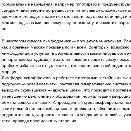
гормональные нарушения, например гипотиреоз и предменструа
синдром, диетические погрешности и интенсивная физическая наг
временем это ведет к развитию отечности, одутловатости лица и
мешков под глазами, лишнему весу, целлюлиту, и развитию варик
ног.
В некотором смысле лимфодренаж — процедура уникальная. Во-п
как и обычный массаж показана почти всем. Во-вторых, возможно,
лимфодренаж и уступает в результативности каким-нибудь боле
аппаратным методикам, но зато он помогает решить сразу нескол
проблем:избавиться от целлюлита, отечности, венозной недостато
морщин.
Лимфодренаж эффективно работает с плотными застойными ткан
подкожно-жировой клетчатки, заставляя лимфатическую систему 
выводить скопившуюся жидкость и шлаки, что приводит к постепе
уменьшению целлюлитных образований, нормализации микроцир
обмена веществ в тканях. А проведенный курс лимфодренажа поз
значительной степени избавиться от целлюлита, облегчить веноз
недостаточность, устранить отечность и увядание кожи любых уча
тела, проводя профилактику старения.