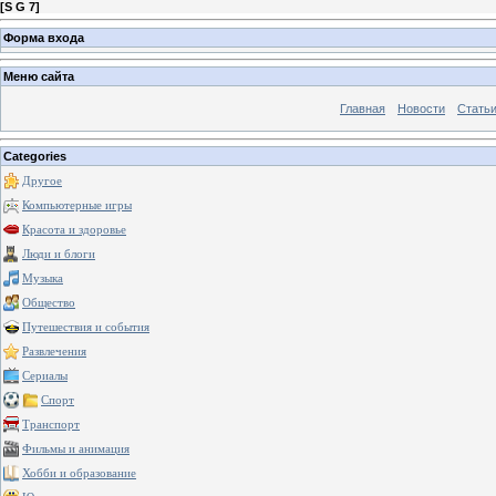
[
S G 7
]
Форма входа
Меню сайта
Главная
Новости
Стать
Categories
Другое
Компьютерные игры
Красота и здоровье
Люди и блоги
Музыка
Общество
Путешествия и события
Развлечения
Сериалы
Спорт
Транспорт
Фильмы и анимация
Хобби и образование