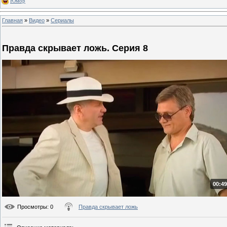
Юмор
Главная
»
Видео
»
Сериалы
Правда скрывает ложь. Серия 8
00:49
Просмотры
: 0
Правда скрывает ложь