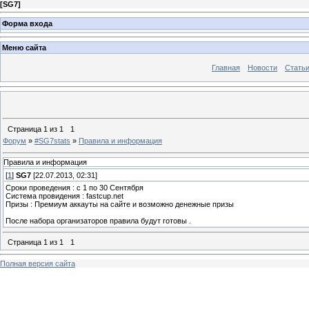
[
SG7
]
Форма входа
Меню сайта
Главная
Новости
Стать
Страница
1
из
1
1
Форум
»
#SG7stats
»
Правила и информация
Правила и информация
[
1
]
SG7
[22.07.2013, 02:31]
Сроки проведения : с 1 по 30 Сентября
Система провидения : fastcup.net
Призы : Премиум аккауты на сайте и возможно денежные призы
После набора организаторов правила будут готовы .
Страница
1
из
1
1
Полная версия сайта