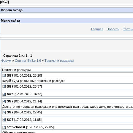
[
SG7
]
Форма входа
Меню сайта
Главная
Новости
Стать
Страница
1
из
1
1
Форум
»
Counter Strike 1.6
»
Тактики и раскидки
Тактики и раскидки
[
1
]
SG7
[01.04.2012, 23:20]
кидай суда различные тактики и разкидки
[
2
]
SG7
[01.04.2012, 23:37]
[
3
]
taxo
[02.04.2012, 16:45]
[
4
]
SG7
[02.04.2012, 21:14]
Достаточно хорошая разкидка и она подходит нам , ведь здесь дело не в четкости раз
[
5
]
SG7
[04.04.2012, 22:45]
[
6
]
SG7
[17.04.2012, 11:05]
[
7
]
activeboost
[15.07.2025, 22:05]
Обычно проканывает