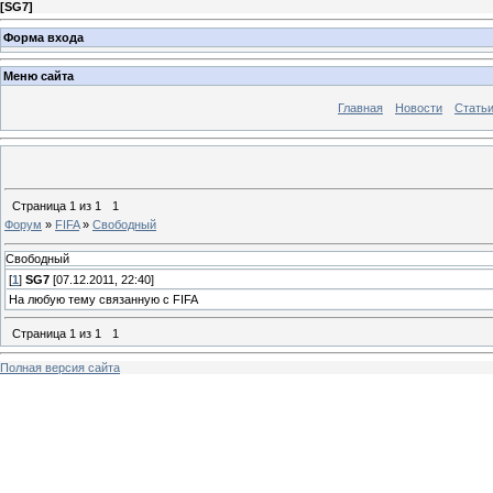
[
SG7
]
Форма входа
Меню сайта
Главная
Новости
Стать
Страница
1
из
1
1
Форум
»
FIFA
»
Свободный
Свободный
[
1
]
SG7
[07.12.2011, 22:40]
На любую тему связанную с FIFA
Страница
1
из
1
1
Полная версия сайта