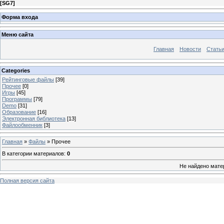
[
SG7
]
Форма входа
Меню сайта
Главная
Новости
Стать
Categories
Рейтинговые файлы
[39]
Прочее
[0]
Игры
[45]
Программы
[79]
Demo
[31]
Образование
[16]
Электронная библиотека
[13]
Файлообменник
[3]
Главная
»
Файлы
» Прочее
В категории материалов
:
0
Не найдено мате
Полная версия сайта