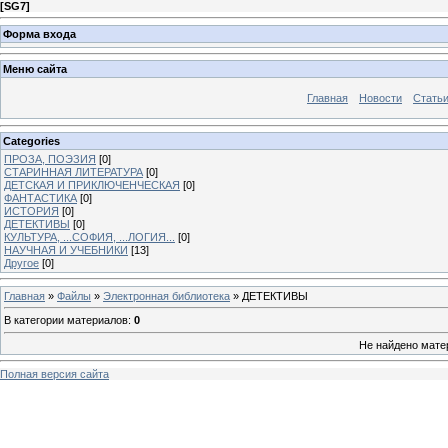
[
SG7
]
Форма входа
Меню сайта
Главная
Новости
Стать
Categories
ПРОЗА, ПОЭЗИЯ
[0]
СТАРИННАЯ ЛИТЕРАТУРА
[0]
ДЕТСКАЯ И ПРИКЛЮЧЕНЧЕСКАЯ
[0]
ФАНТАСТИКА
[0]
ИСТОРИЯ
[0]
ДЕТЕКТИВЫ
[0]
КУЛЬТУРА, ...СОФИЯ, ...ЛОГИЯ...
[0]
НАУЧНАЯ И УЧЕБНИКИ
[13]
Другое
[0]
Главная
»
Файлы
»
Электронная библиотека
» ДЕТЕКТИВЫ
В категории материалов
:
0
Не найдено мате
Полная версия сайта