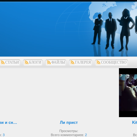
СТАТЬИ
БЛОГИ
ФАЙЛЫ
ГАЛЕРЕЯ
СООБЩЕСТВО
Рукопашный бой внутри и снаружи
Ли прист
Ki
Просмотры:
в:
3
Всего комментариев:
2
Вс