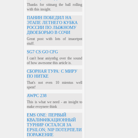
Thanks for stitnarg the ball rolling
with this insight.
ПАНИН ПОБЕДИЛ НА
ЭТАПЕ ЛЕТНЕГО КУБКА
РОССИИ ПО ЛЫЖНОМУ
ДВОЕБОРЬЮ В СОЧИ
Great post with lots of imaortpnt
stuff.
SG7 CS:GO CFG
I can't hear aniynthg over the sound
of how awesome this article is.
СБОРНАЯ ТУРА: С МИРУ
ПО НИТКЕ
That's not even 10 mientus well
spent!
AWPC 238
This is what we need - an insight to
make evoynere think
EMS ONE: ПЕРВЫЙ
КВАЛИФИКАЦИОННЫЙ
ТУРНИР ОСТАЛСЯ ЗА
EPSILON; NIP ПОТЕРПЕЛИ
ПОРАЖЕНИЕ