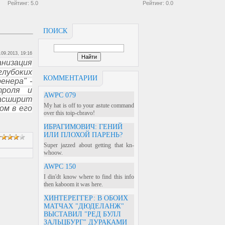
Рейтинг:
5.0
Рейтинг:
0.0
ПОИСК
.09.2013, 19:16
низация
глубоких
КОММЕНТАРИИ
енера" -
троля и
AWPC 079
расширит
My hat is off to your astute command
ом в его
over this toip-cbravo!
ИБРАГИМОВИЧ: ГЕНИЙ
ИЛИ ПЛОХОЙ ПАРЕНЬ?
Super jazzed about getting that kn-
whoow.
AWPC 150
I din'dt know where to find this info
then kaboom it was here.
ХИНТЕРЕГГЕР: В ОБОИХ
МАТЧАХ "ДЮДЕЛАНЖ"
ВЫСТАВИЛ "РЕД БУЛЛ
ЗАЛЬЦБУРГ" ДУРАКАМИ