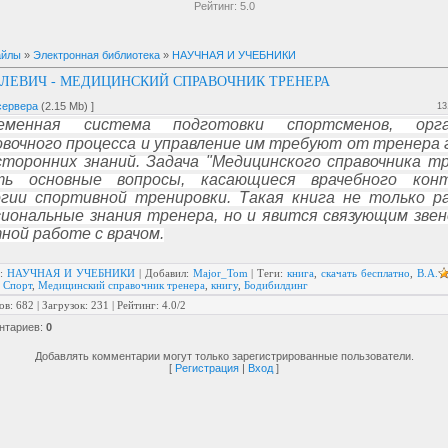
Рейтинг:
5.0
айлы
»
Электронная библиотека
»
НАУЧНАЯ И УЧЕБНИКИ
СЕЛЕВИЧ - МЕДИЦИНСКИЙ СПРАВОЧНИК ТРЕНЕРА
сервера
(2.15 Mb) ]
13
еменная система подготовки спортсменов, орга
вочного процесса и управление им требуют от тренера 
сторонних знаний. Задача "Медицинского справочника тр
ть основные вопросы, касающиеся врачебного кон
гии спортивной тренировки. Такая книга не только 
иональные знания тренера, но и явится связующим звен
ной работе с врачом.
:
НАУЧНАЯ И УЧЕБНИКИ
|
Добавил
:
Major_Tom
|
Теги
:
книга
,
скачать бесплатно
,
В.А.
,
Спорт
,
Медицинский справочник тренера
,
книгу
,
Бодибилдинг
ов
:
682
|
Загрузок
:
231
|
Рейтинг
:
4.0
/
2
нтариев
:
0
Добавлять комментарии могут только зарегистрированные пользователи.
[
Регистрация
|
Вход
]