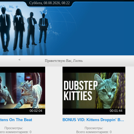
Суббота, 08.08.2026, 08:22
<
Приветствую Вас
,
Гость
00:02:04
00:01:44
ttens On The Beat
BONUS VID: Kittens Droppin' Beats
Просмотры:
Просмотры:
его комментариев:
0
Всего комментариев:
0