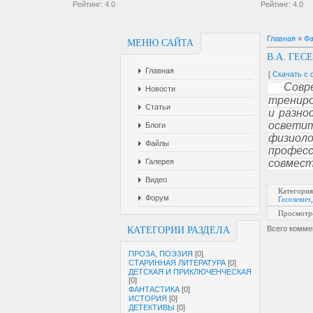
Рейтинг:
4.0
Рейтинг:
4.0
Главная
»
Ф
МЕНЮ САЙТА
В.А. ГЕ
Главная
[
Скачать с 
Совр
Новости
трениро
Статьи
и разно
освети
Блоги
физиоло
Файлы
професс
Галерея
совмест
Видео
Категория
Форум
Геселевич
Просмотр
Всего комме
КАТЕГОРИИ РАЗДЕЛА
ПРОЗА, ПОЭЗИЯ
[0]
СТАРИННАЯ ЛИТЕРАТУРА
[0]
ДЕТСКАЯ И ПРИКЛЮЧЕНЧЕСКАЯ
[0]
ФАНТАСТИКА
[0]
ИСТОРИЯ
[0]
ДЕТЕКТИВЫ
[0]