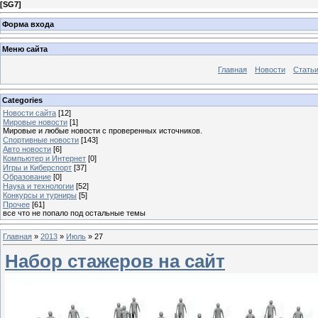
[
SG7
]
Форма входа
Меню сайта
Главная
Новости
Стать
Categories
Новости сайта
[12]
Мировые новости
[1]
Мировые и любые новости с проверенных источников.
Спортивные новости
[143]
Авто новости
[6]
Компьютер и Интернет
[0]
Игры и Киберспорт
[37]
Образование
[0]
Наука и технологии
[52]
Конкурсы и турниры
[5]
Прочее
[61]
все что не попало под остальные темы
Главная
»
2013
»
Июль
»
27
Набор стажеров на сайт