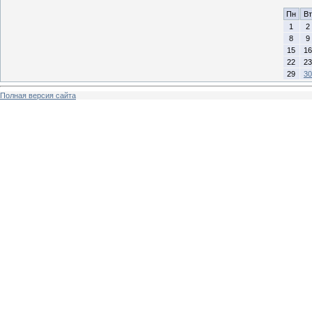
Пн
Вт
1
2
8
9
15
16
22
23
29
30
Полная версия сайта