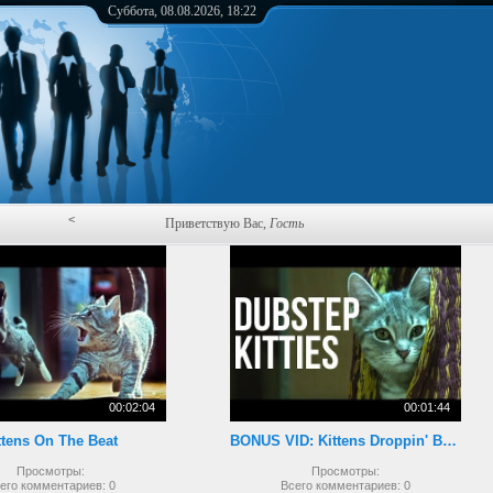
Суббота, 08.08.2026, 18:22
<
Приветствую Вас
,
Гость
00:02:04
00:01:44
ttens On The Beat
BONUS VID: Kittens Droppin' Beats
Просмотры:
Просмотры:
его комментариев:
0
Всего комментариев:
0