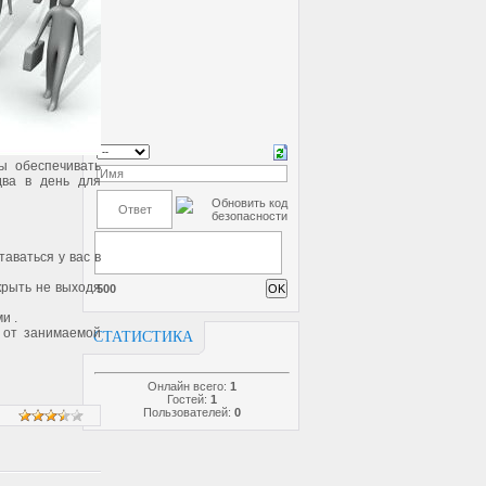
ы обеспечивать
два в день для
таваться у вас в
крыть не выходя
500
и .
и от занимаемой
СТАТИСТИКА
Онлайн всего:
1
Гостей:
1
Пользователей:
0