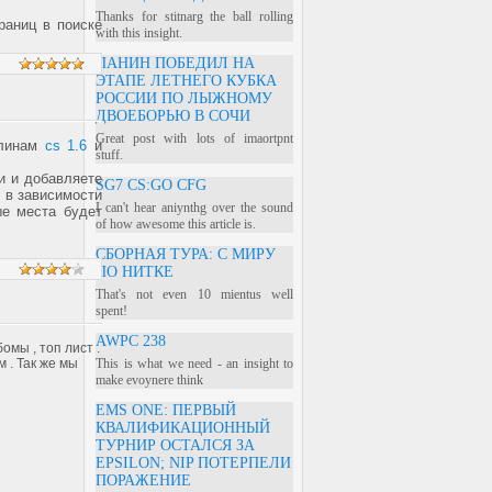
Thanks for stitnarg the ball rolling
раниц в поиске
with this insight.
ПАНИН ПОБЕДИЛ НА
ЭТАПЕ ЛЕТНЕГО КУБКА
РОССИИ ПО ЛЫЖНОМУ
ДВОЕБОРЬЮ В СОЧИ
Great post with lots of imaortpnt
плинам
cs 1.6
и
stuff.
и и добавляете
SG7 CS:GO CFG
я в зависимости
I can't hear aniynthg over the sound
ые места будет
of how awesome this article is.
СБОРНАЯ ТУРА: С МИРУ
ПО НИТКЕ
That's not even 10 mientus well
spent!
AWPC 238
мы , топ лист .
м . Так же мы
This is what we need - an insight to
make evoynere think
EMS ONE: ПЕРВЫЙ
КВАЛИФИКАЦИОННЫЙ
ТУРНИР ОСТАЛСЯ ЗА
EPSILON; NIP ПОТЕРПЕЛИ
ПОРАЖЕНИЕ