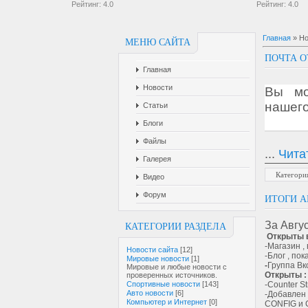
Рейтинг:
4.0
Рейтинг:
4.0
Главная
»
Но
МЕНЮ САЙТА
ПОЧТА О
Главная
Новости
Вы мо
нашего
Статьи
Блоги
Файлы
...
Чита
Галерея
Категори
Видео
Форум
ИТОГИ А
За Авгу
КАТЕГОРИИ РАЗДЕЛА
Открыты 
-Магазин ,
Новости сайта
[12]
-Блог , по
Мировые новости
[1]
-
Группа Вк
Мировые и любые новости с
Открыты :
проверенных источников.
Спортивные новости
[143]
-Counter St
Авто новости
[6]
-Добавле
Компьютер и Интернет
[0]
CONFIG и 