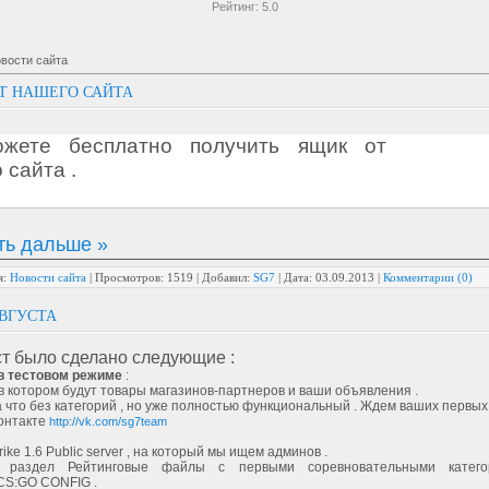
Рейтинг:
5.0
вости сайта
Т НАШЕГО САЙТА
жете бесплатно получить ящик от
 сайта .
ть дальше »
я:
Новости сайта
|
Просмотров:
1519
|
Добавил:
SG7
|
Дата:
03.09.2013
|
Комментарии (0)
ВГУСТА
ст было сделано следующие :
в тестовом режиме
:
 в котором будут товары магазинов-партнеров и ваши объявления .
ка что без категорий , но уже полностью функциональный . Ждем ваших первых 
онтакте
http://vk.com/sg7team
rike 1.6 Public server , на который мы ищем админов .
н раздел Рейтинговые файлы с первыми соревновательными катег
CS:GO CONFIG .