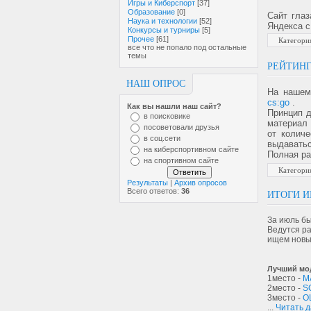
Игры и Киберспорт
[37]
Образование
[0]
Сайт глаз
Наука и технологии
[52]
Яндекса с
Конкурсы и турниры
[5]
Прочее
[61]
Категори
все что не попало под остальные
темы
РЕЙТИН
НАШ ОПРОС
На нашем
cs:go
.
Как вы нашли наш сайт?
Принцип д
в поисковике
материал 
посоветовали друзья
от количе
в соц.сети
выдаватьс
на киберспортивном сайте
Полная ра
на спортивном сайте
Категори
Результаты
|
Архив опросов
Всего ответов:
36
ИТОГИ 
За июль бы
Ведутся ра
ищем новы
Лучш
1место -
M
2место -
S
3место -
O
...
Читать 