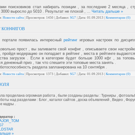
ами поисковиков стал набирать позиции , за последние 2 месяца , ст
 3000 выросло до 5010 . Результат не плохой ,
...
Читать дальше »
я:
Новости сайта
|
Просмотров:
1450
|
Добавил:
SG7
|
Дата:
01.09.2013
|
Комментарии (0)
Г КОНФИГОВ
 портале появилась интересный
рейтинг
игровых настроек по дисци
овольно прост , вы заливаете свой конфиг , описываете свои настройк
, пройдя модерацию он попадает в рейтинг , места в рейтинге выдаютс
ства загрузок . Если в категории будет больше 1000 кфг , за топов
я денежный приз , так что спешите эти топовые места занять .
ботоспособность раздела запланирована на 10 сентября .
я:
Новости сайта
|
Просмотров:
1373
|
Добавил:
SG7
|
Дата:
01.09.2013
|
Комментарии (0)
ИЮЛЯ
ла проделана огромная работа , были созданы разделы : Турниры , фотоальбо
боты над разделами : Блог , каталог сайтов , доска объявлений , Видео , Фору
е кадры .
ий модератор :
AJOR_TOM
G7
LDSTAR
дальше »