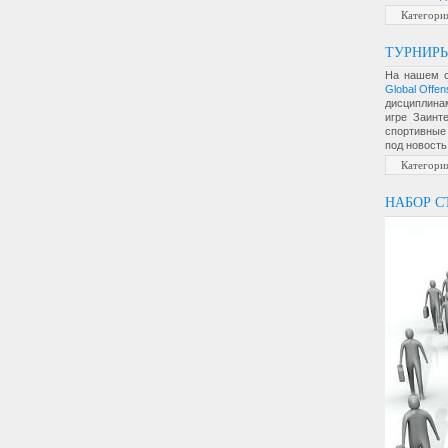
Категори
ТУРНИР
На нашем с
Global Offen
дисциплина
игре Заинт
спортивные 
под новость
Категори
НАБОР С