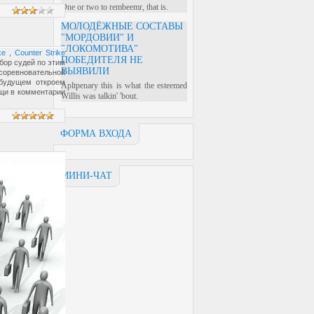
One or two to rembeemr, that is.
МОЛОДЁЖНЫЕ СОСТАВЫ
"МОРДОВИИ" И
"ЛОКОМОТИВА"
ke
,
Counter Strike
ПОБЕДИТЕЛЯ НЕ
абор судей по этим
ВЫЯВИЛИ
соревновательной
 будущем откроем
Apltpenary this is what the esteemed
ощи в комментарии
Willis was talkin' 'bout.
ФОРМА ВХОДА
МИНИ-ЧАТ