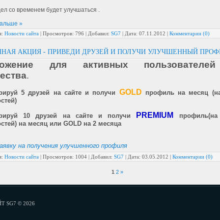
ел со временем будет улучшаться .
дальше »
я:
Новости сайта
|
Просмотров:
796
|
Добавил:
SG7
|
Дата:
07.11.2012
|
Комментарии (0)
НАЯ АКЦИЯ - ПРИВЕДИ ДРУЗЕЙ И ПОЛУЧИ УЛУЧШЕННЫЙ ПРОФ
ложение для активных пользователей
ества
.
GOLD
трируй 5 друзей на сайте и получи
профиль на месяц (н
стей)
PREMIUM
стрируй 10 друзей на сайте и получи
профиль(на
стей) на месяц или GOLD на 2 месяца
аявку на получения улучшенного профиля
я:
Новости сайта
|
Просмотров:
1004
|
Добавил:
SG7
|
Дата:
03.05.2012
|
Комментарии (0)
1
2
»
 SG7 © 2026