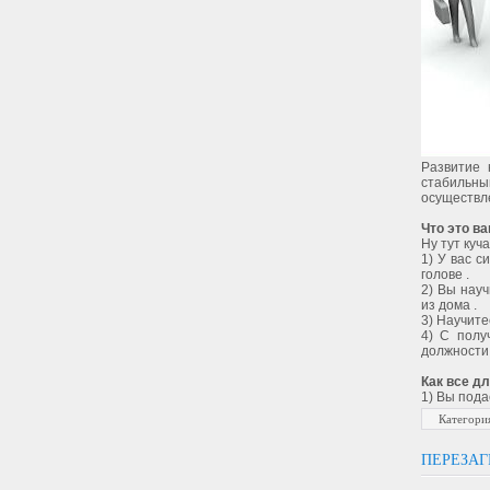
Развитие 
стабильн
осуществле
Что это ва
Ну тут куч
1) У вас с
голове .
2) Вы науч
из дома .
3) Научите
4) С полу
должности 
Как все дл
1) Вы пода
Категори
ПЕРЕЗАГ