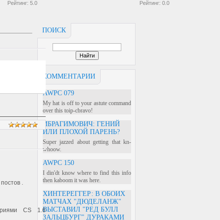
Рейтинг:
5.0
Рейтинг:
0.0
ПОИСК
КОММЕНТАРИИ
AWPC 079
My hat is off to your astute command
over this toip-cbravo!
ИБРАГИМОВИЧ: ГЕНИЙ
ИЛИ ПЛОХОЙ ПАРЕНЬ?
Super jazzed about getting that kn-
whoow.
AWPC 150
I din'dt know where to find this info
then kaboom it was here.
постов .
ХИНТЕРЕГГЕР: В ОБОИХ
МАТЧАХ "ДЮДЕЛАНЖ"
ВЫСТАВИЛ "РЕД БУЛЛ
ориями CS 1.6
ЗАЛЬЦБУРГ" ДУРАКАМИ