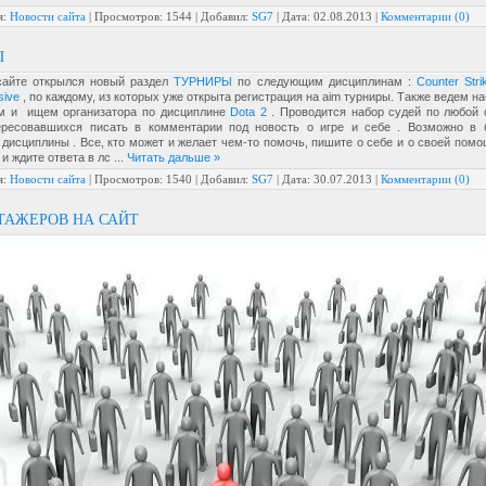
я:
Новости сайта
|
Просмотров:
1544
|
Добавил:
SG7
|
Дата:
02.08.2013
|
Комментарии (0)
Ы
айте открылся новый раздел
ТУРНИРЫ
по следующим дисциплинам :
Counter Stri
sive
, по каждому, из которых уже открыта регистрация на aim турниры. Также ведем н
м и ищем организатора по дисциплине
Dota 2
. Проводится набор судей по любой 
ересовавшихся писать в комментарии под новость о игре и себе . Возможно в
дисциплины . Все, кто может и желает чем-то помочь, пишите о себе и о своей пом
 и ждите ответа в лс
...
Читать дальше »
я:
Новости сайта
|
Просмотров:
1540
|
Добавил:
SG7
|
Дата:
30.07.2013
|
Комментарии (0)
ТАЖЕРОВ НА САЙТ