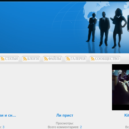
СТАТЬИ
БЛОГИ
ФАЙЛЫ
ГАЛЕРЕЯ
СООБЩЕСТВО
Рукопашный бой внутри и снаружи
Ли прист
Ki
Просмотры:
в:
3
Всего комментариев:
2
Вс