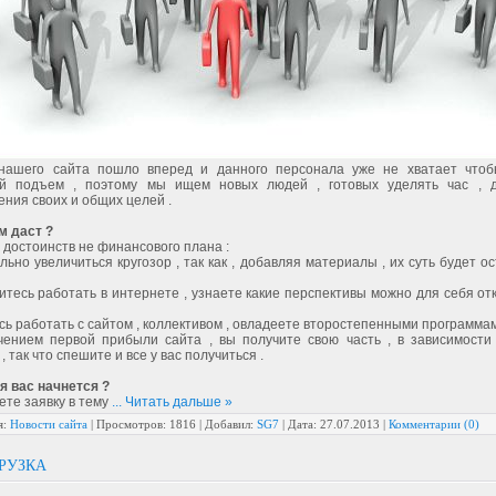
нашего сайта пошло вперед и данного персонала уже не хватает чтоб
ый подъем , поэтому мы ищем новых людей , готовых уделять час , 
ния своих и общих целей .
м даст ?
а достоинств не финансового плана :
ильно увеличиться кругозор , так как , добавляя материалы , их суть будет ос
итесь работать в интернете , узнаете какие перспективы можно для себя от
сь работать с сайтом , коллективом , овладеете второстепенными программам
чением первой прибыли сайта , вы получите свою часть , в зависимост
, так что спешите и все у вас получиться .
я вас начнется ?
ете заявку в тему
...
Читать дальше »
я:
Новости сайта
|
Просмотров:
1816
|
Добавил:
SG7
|
Дата:
27.07.2013
|
Комментарии (0)
РУЗКА