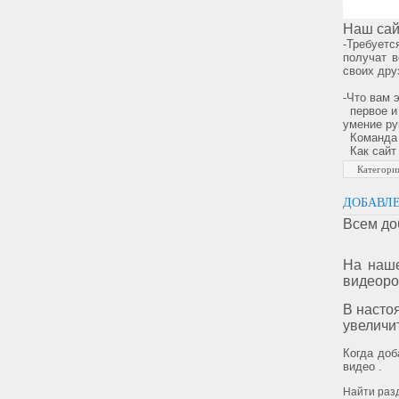
Наш сай
-Требуетс
получат в
своих дру
-Что вам 
первое и 
умение ру
Команда в
Как сайт 
Категори
ДОБАВЛЕ
Всем до
На наше
видеорол
В насто
увеличи
Когда доб
видео .
Найти раз