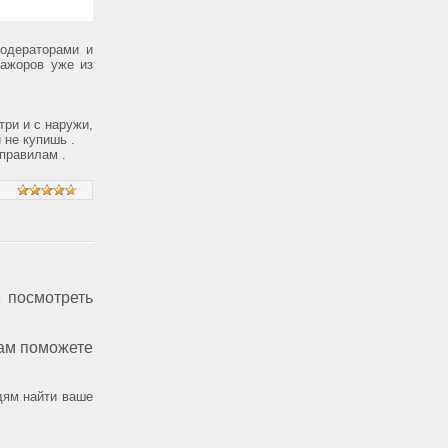
модераторами и
тажоров уже из
три и с наружи,
 не купишь .
 правилам .
 посмотреть
нам поможете
юдям найти ваше