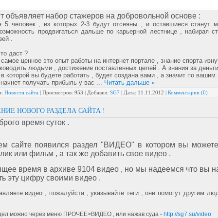
т объявляет набор стажеров на добровольной основе :
я 5 человек , из которых 2-3 будут отсеяны , и оставшиеся станут 
озможность продвигаться дальше по карьерной лестнице , набирая с
зей .
это даст ?
самое ценное это опыт работы на интернет портале , знание спорта изну
ководить людьми , достижение поставленных целей . А знания за деньги
 которой вы будете работать , будет создана вами , а значит по вашим
начнет получать прибыль у вас
...
Читать дальше »
я:
Новости сайта
|
Просмотров:
953
|
Добавил:
SG7
|
Дата:
11.11.2012
|
Комментарии (0)
НИЕ НОВОГО РАЗДЕЛА САЙТА !
брого время суток .
м сайте появился раздел "ВИДЕО" в котором вы можете
ик или фильм , а так же добавить свое видео .
ящее время в архиве 9104 видео , но мы надеемся что вы 
ть эту цифру своими видео .
авляете видео , пожалуйста , указывайте теги , они помогут другим л
дел можно через меню ПРОЧЕЕ>ВИДЕО , или нажав суда -
http://sg7.su/video