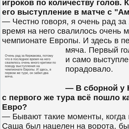
игроков по количеству голов. 
его выступление в матче с "А
— Честно говоря, я очень рад за
время на него свалилось очень м
чемпионате Европы. И здесь в п
мяча. Первый го
Очень рад за Кержакова, потому
и само выступле
что в последнее время на него
свалилось очень много критики по
поводу выступления на
порадовало.
чемпионате Европы. И здесь, в
первом же туре, он забил два
мяча.
— В сборной у 
с первого же тура всё пошло к
Евро?
— Бывают такие моменты, когда м
Саша был нацелен на ворота, был