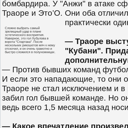
бомбардира. У "Анжи" в атаке 
Траоре и Это’О. Они оба отличил
практически од
Сложно выбрать самый
зрелищный удар в плане
эстетического восприятия.
Наверное, это гол Хубулова в
— Траоре высту
ворота "Спартака". После
нескольких рикошетов мяч к нему
"Кубани". Прид
отскочил, и он очень грамотно и
быстро сложился в полуножницах.
дополнительн
— Против бывших команд футболи
И если это нападающие, то они о
Траоре не стал исключением и в
забил гол бывшей команде. Но о
ведь всего 1,5 месяца назад нос
— Какое впечатление произвел