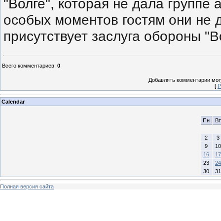
"Волге", которая не дала группе 
особых моментов гостям они не д
присутствует заслуга обороны "В
Всего комментариев
:
0
Добавлять комментарии могу
[
Р
Calendar
Пн
Вт
2
3
9
10
16
17
23
24
30
31
Полная версия сайта