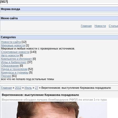
[
SG7
]
Форма входа
Меню сайта
Главная
Новости
Стать
Categories
Новости сайта
[12]
Мировые новости
[1]
Мировые и любые новости с проверенных источников.
Спортивные новости
[143]
Авто новости
[6]
Компьютер и Интернет
[0]
Игры и Киберспорт
[37]
Образование
[0]
Наука и технологии
[52]
Конкурсы и турниры
[5]
Прочее
[61]
все что не попало под остальные темы
Главная
»
2012
»
Июль
»
27
» Веретенников: выступление Кержакова порадовало
Веретенников: выступление Кержакова порадовало
Веретенников обсудил лучших бомбардиров РФПЛ по итогам 1-го тура