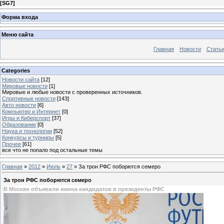
[
SG7
]
Форма входа
Меню сайта
Главная
Новости
Стать
Categories
Новости сайта
[12]
Мировые новости
[1]
Мировые и любые новости с проверенных источников.
Спортивные новости
[143]
Авто новости
[6]
Компьютер и Интернет
[0]
Игры и Киберспорт
[37]
Образование
[0]
Наука и технологии
[52]
Конкурсы и турниры
[5]
Прочее
[61]
все что не попало под остальные темы
Главная
»
2012
»
Июль
»
27
» За трон РФС поборются семеро
За трон РФС поборются семеро
В Москве объявили имена кандидатов в президенты РФС