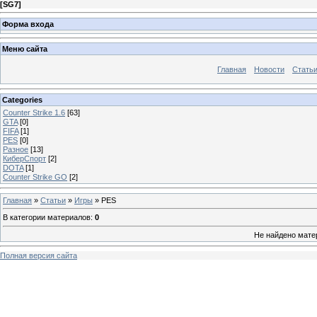
[
SG7
]
Форма входа
Меню сайта
Главная
Новости
Стать
Categories
Counter Strike 1.6
[63]
GTA
[0]
FIFA
[1]
PES
[0]
Разное
[13]
КиберСпорт
[2]
DOTA
[1]
Counter Strike GO
[2]
Главная
»
Статьи
»
Игры
» PES
В категории материалов
:
0
Не найдено мате
Полная версия сайта