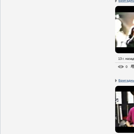
Бригадны
13 г. назад
0
Бригадны