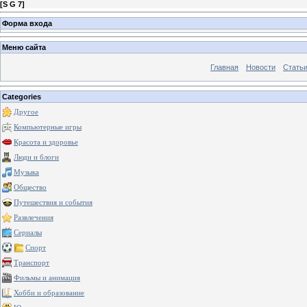
[
S G 7
]
Форма входа
Меню сайта
Главная
Новости
Стать
Categories
Другое
Компьютерные игры
Красота и здоровье
Люди и блоги
Музыка
Общество
Путешествия и события
Развлечения
Сериалы
Спорт
Транспорт
Фильмы и анимация
Хобби и образование