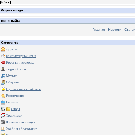
[
S G 7
]
Форма входа
Меню сайта
Главная
Новости
Стать
Categories
Другое
Компьютерные игры
Красота и здоровье
Люди и блоги
Музыка
Общество
Путешествия и события
Развлечения
Сериалы
Спорт
Транспорт
Фильмы и анимация
Хобби и образование