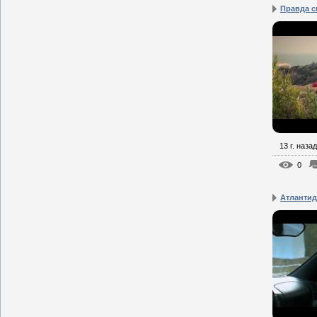
Правда с
13 г. назад
0
Атлантид