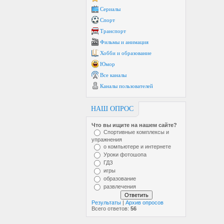
Сериалы
Спорт
Транспорт
Фильмы и анимация
Хобби и образование
Юмор
Все каналы
Каналы пользователей
НАШ ОПРОС
Что вы ищите на нашем сайте?
Спортивные комплексы и
упражнения
о компьютере и интернете
Уроки фотошопа
ГДЗ
игры
образование
развлечения
Результаты
|
Архив опросов
Всего ответов:
56