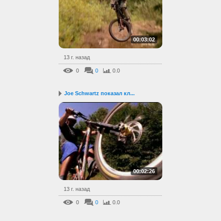
00:03:02
13 г. назад
0
0
0.0
Joe Schwartz показал кл...
00:02:26
13 г. назад
0
0
0.0