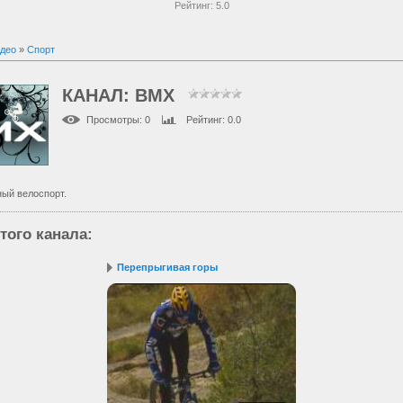
Рейтинг:
5.0
део
»
Спорт
КАНАЛ: BMX
Просмотры
: 0
Рейтинг
: 0.0
ый велоспорт.
того канала
:
Перепрыгивая горы