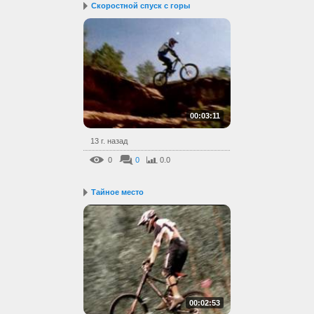
Скоростной спуск с горы
00:03:11
13 г. назад
0
0
0.0
Тайное место
00:02:53