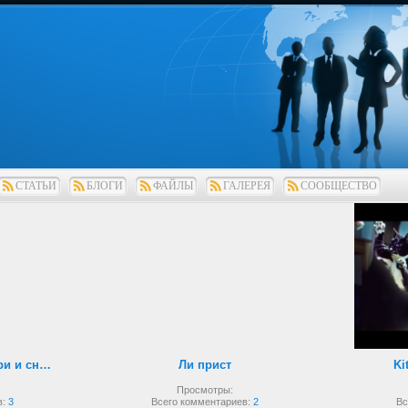
СТАТЬИ
БЛОГИ
ФАЙЛЫ
ГАЛЕРЕЯ
СООБЩЕСТВО
Рукопашный бой внутри и снаружи
Ли прист
Ki
Просмотры:
в:
3
Всего комментариев:
2
Вс