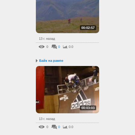
00:02:57
13 г. назад
0
0
0.0
Байк на рампе
00:03:03
13 г. назад
0
0
0.0