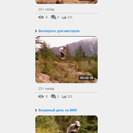
13 г. назад
0
0
0.0
Велокросс для мастеров
00:02:35
13 г. назад
0
0
0.0
Безумный день на BMX