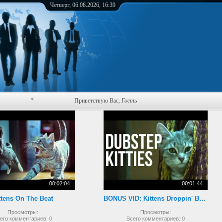
Четверг, 06.08.2026, 16:39
<
Приветствую Вас
,
Гость
00:02:04
00:01:44
ttens On The Beat
BONUS VID: Kittens Droppin' Beats
Просмотры:
Просмотры:
его комментариев:
0
Всего комментариев:
0