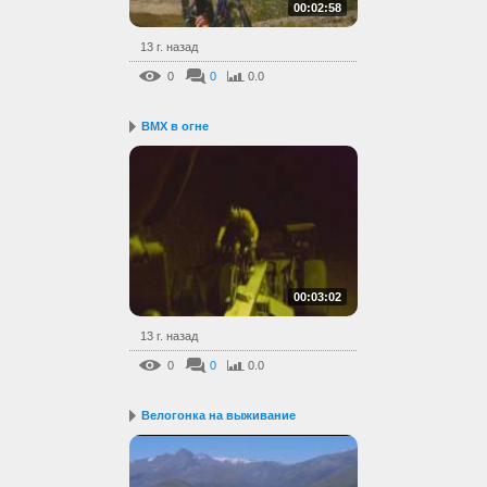
00:02:58
13 г. назад
0
0
0.0
BMX в огне
00:03:02
13 г. назад
0
0
0.0
Велогонка на выживание