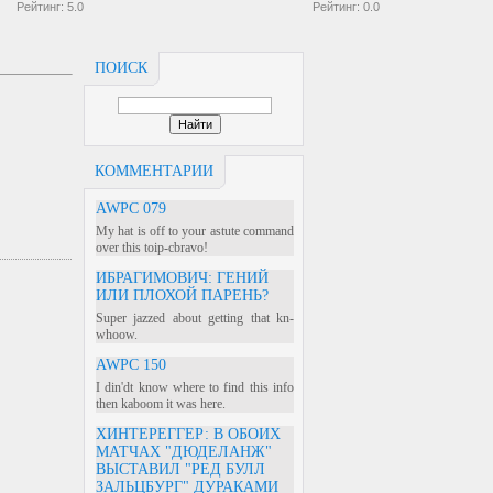
Рейтинг:
5.0
Рейтинг:
0.0
ПОИСК
КОММЕНТАРИИ
AWPC 079
My hat is off to your astute command
over this toip-cbravo!
ИБРАГИМОВИЧ: ГЕНИЙ
ИЛИ ПЛОХОЙ ПАРЕНЬ?
Super jazzed about getting that kn-
whoow.
AWPC 150
I din'dt know where to find this info
then kaboom it was here.
ХИНТЕРЕГГЕР: В ОБОИХ
МАТЧАХ "ДЮДЕЛАНЖ"
ВЫСТАВИЛ "РЕД БУЛЛ
ЗАЛЬЦБУРГ" ДУРАКАМИ