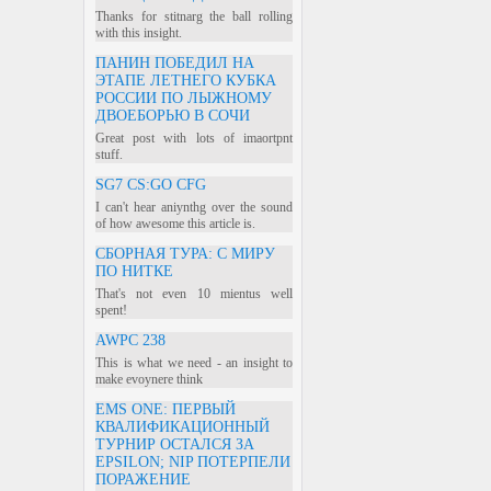
Thanks for stitnarg the ball rolling
with this insight.
ПАНИН ПОБЕДИЛ НА
ЭТАПЕ ЛЕТНЕГО КУБКА
РОССИИ ПО ЛЫЖНОМУ
ДВОЕБОРЬЮ В СОЧИ
Great post with lots of imaortpnt
stuff.
SG7 CS:GO CFG
I can't hear aniynthg over the sound
of how awesome this article is.
СБОРНАЯ ТУРА: С МИРУ
ПО НИТКЕ
That's not even 10 mientus well
spent!
AWPC 238
This is what we need - an insight to
make evoynere think
EMS ONE: ПЕРВЫЙ
КВАЛИФИКАЦИОННЫЙ
ТУРНИР ОСТАЛСЯ ЗА
EPSILON; NIP ПОТЕРПЕЛИ
ПОРАЖЕНИЕ