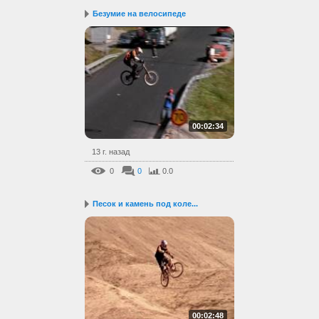
Безумие на велосипеде
00:02:34
13 г. назад
0
0
0.0
Песок и камень под коле...
00:02:48