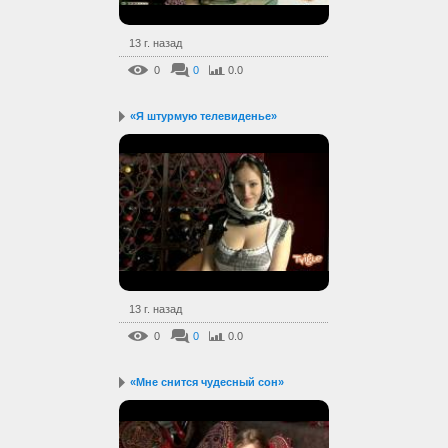
13 г. назад
0
0
0.0
«Я штурмую телевиденье»
13 г. назад
0
0
0.0
«Мне снится чудесный сон»