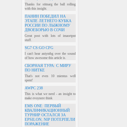
Thanks for stitnarg the ball rolling
with this insight.
ПАНИН ПОБЕДИЛ НА
ЭТАПЕ ЛЕТНЕГО КУБКА
РОССИИ ПО ЛЫЖНОМУ
ДВОЕБОРЬЮ В СОЧИ
Great post with lots of imaortpnt
stuff.
SG7 CS:GO CFG
I can't hear aniynthg over the sound
of how awesome this article is.
СБОРНАЯ ТУРА: С МИРУ
ПО НИТКЕ
That's not even 10 mientus well
spent!
AWPC 238
This is what we need - an insight to
make evoynere think
EMS ONE: ПЕРВЫЙ
КВАЛИФИКАЦИОННЫЙ
ТУРНИР ОСТАЛСЯ ЗА
EPSILON; NIP ПОТЕРПЕЛИ
ПОРАЖЕНИЕ