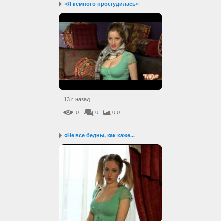
«Я немного простудилась»
13 г. назад
0
0
0.0
«Не все бедны, как каже...