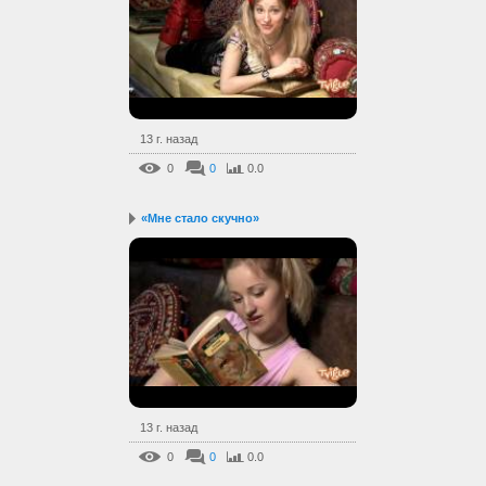
13 г. назад
0
0
0.0
«Мне стало скучно»
13 г. назад
0
0
0.0