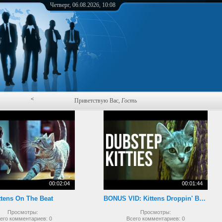
Четверг, 06.08.2026, 10:08
<
Приветствую Вас
,
Гость
00:02:04
00:01:44
ttens On The Beat
BONUS VID: Kittens Droppin' Beats
Просмотры:
Просмотры:
его комментариев:
0
Всего комментариев:
0