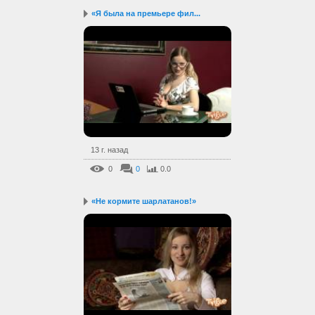
«Я была на премьере фил...
13 г. назад
0
0
0.0
«Не кормите шарлатанов!»