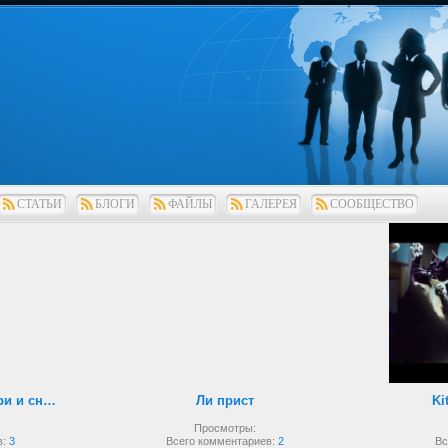
СТАТЬИ
БЛОГИ
ФАЙЛЫ
ГАЛЕРЕЯ
СООБЩЕСТВО
Рукопашный бой внутри и снаружи
Ли прист
Ki
Просмотры:
в:
3
Всего комментариев:
2
Вс