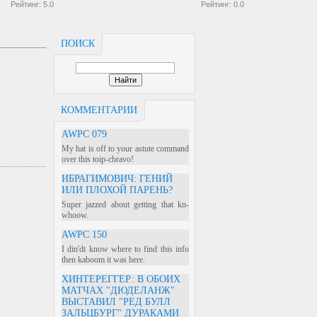
Рейтинг:
5.0
Рейтинг:
0.0
ПОИСК
КОММЕНТАРИИ
AWPC 079
My hat is off to your astute command
over this toip-cbravo!
ИБРАГИМОВИЧ: ГЕНИЙ
ИЛИ ПЛОХОЙ ПАРЕНЬ?
Super jazzed about getting that kn-
whoow.
AWPC 150
I din'dt know where to find this info
then kaboom it was here.
ХИНТЕРЕГГЕР: В ОБОИХ
МАТЧАХ "ДЮДЕЛАНЖ"
ВЫСТАВИЛ "РЕД БУЛЛ
ЗАЛЬЦБУРГ" ДУРАКАМИ