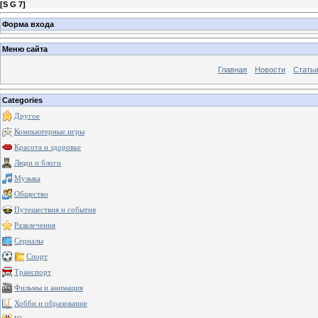
[
S G 7
]
Форма входа
Меню сайта
Главная
Новости
Стать
Categories
Другое
Компьютерные игры
Красота и здоровье
Люди и блоги
Музыка
Общество
Путешествия и события
Развлечения
Сериалы
Спорт
Транспорт
Фильмы и анимация
Хобби и образование