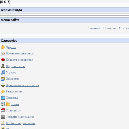
[
S G 7
]
Форма входа
Меню сайта
Главная
Новости
Стать
Categories
Другое
Компьютерные игры
Красота и здоровье
Люди и блоги
Музыка
Общество
Путешествия и события
Развлечения
Сериалы
Спорт
Транспорт
Фильмы и анимация
Хобби и образование