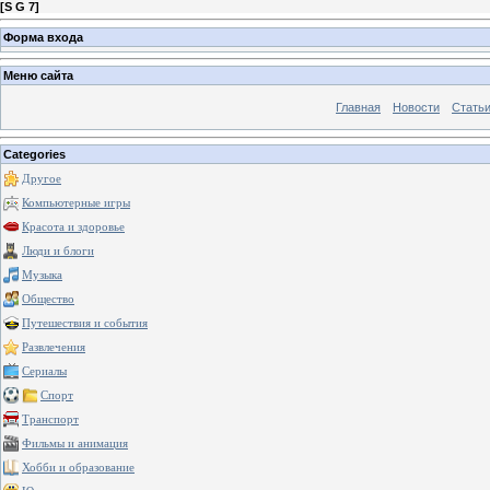
[
S G 7
]
Форма входа
Меню сайта
Главная
Новости
Стать
Categories
Другое
Компьютерные игры
Красота и здоровье
Люди и блоги
Музыка
Общество
Путешествия и события
Развлечения
Сериалы
Спорт
Транспорт
Фильмы и анимация
Хобби и образование