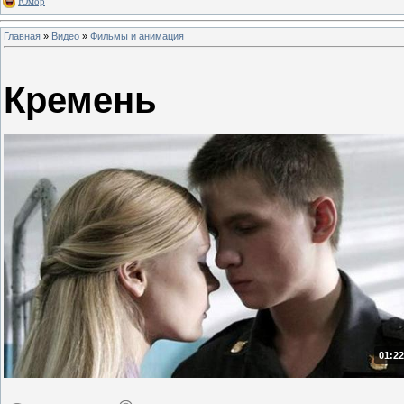
Юмор
Главная
»
Видео
»
Фильмы и анимация
Кремень
01:22