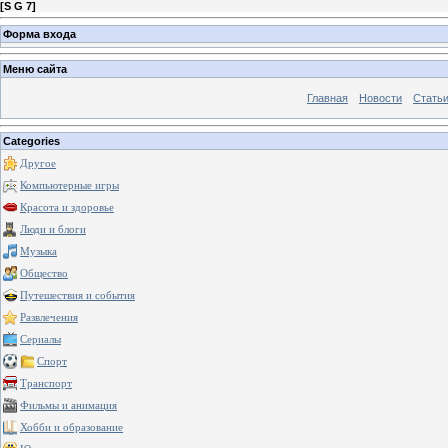
[
S G 7
]
Форма входа
Меню сайта
Главная
Новости
Стать
Categories
Другое
Компьютерные игры
Красота и здоровье
Люди и блоги
Музыка
Общество
Путешествия и события
Развлечения
Сериалы
Спорт
Транспорт
Фильмы и анимация
Хобби и образование