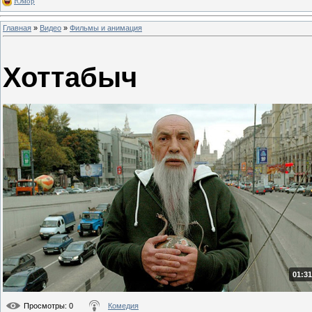
Юмор
Главная
»
Видео
»
Фильмы и анимация
Хоттабыч
01:31
Просмотры
: 0
Комедия