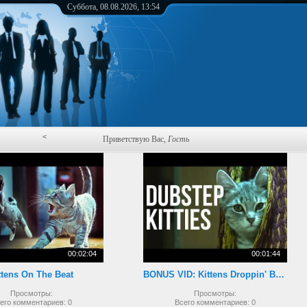
Суббота, 08.08.2026, 13:54
<
Приветствую Вас
,
Гость
00:02:04
00:01:44
ttens On The Beat
BONUS VID: Kittens Droppin' Beats
Просмотры:
Просмотры:
его комментариев:
0
Всего комментариев:
0