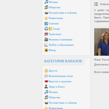
Музыка
Описан
Общество
У ребят по
Путешествия и события
предателем
брате. Пав
Развлечения
содержимым
Сериалы
Спорт
Транспорт
Фильмы и анимация
Хобби и образование
Юмор
Язык
: Русс
КАТЕГОРИИ КАНАЛОВ
Длительнос
Другое
Всего комм
Компьютерные игры
Красота и здоровье
Люди и блоги
Музыка
Общество
Путешествия и события
Развлечения