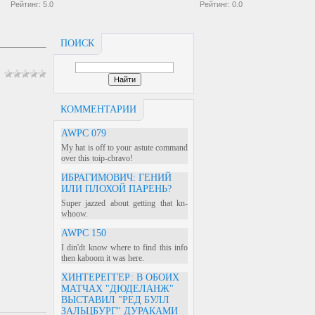
Рейтинг:
5.0
Рейтинг:
0.0
ПОИСК
КОММЕНТАРИИ
AWPC 079
My hat is off to your astute command
over this toip-cbravo!
ИБРАГИМОВИЧ: ГЕНИЙ
ИЛИ ПЛОХОЙ ПАРЕНЬ?
Super jazzed about getting that kn-
whoow.
AWPC 150
I din'dt know where to find this info
then kaboom it was here.
ХИНТЕРЕГГЕР: В ОБОИХ
МАТЧАХ "ДЮДЕЛАНЖ"
ВЫСТАВИЛ "РЕД БУЛЛ
ЗАЛЬЦБУРГ" ДУРАКАМИ