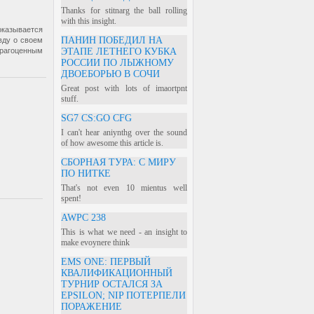
Thanks for stitnarg the ball rolling
with this insight.
оказывается
ПАНИН ПОБЕДИЛ НА
вду о своем
драгоценным
ЭТАПЕ ЛЕТНЕГО КУБКА
РОССИИ ПО ЛЫЖНОМУ
ДВОЕБОРЬЮ В СОЧИ
Great post with lots of imaortpnt
stuff.
SG7 CS:GO CFG
I can't hear aniynthg over the sound
of how awesome this article is.
СБОРНАЯ ТУРА: С МИРУ
ПО НИТКЕ
That's not even 10 mientus well
spent!
AWPC 238
This is what we need - an insight to
make evoynere think
EMS ONE: ПЕРВЫЙ
КВАЛИФИКАЦИОННЫЙ
ТУРНИР ОСТАЛСЯ ЗА
EPSILON; NIP ПОТЕРПЕЛИ
ПОРАЖЕНИЕ