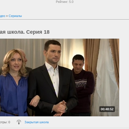
Рейтинг:
5.0
део
»
Сериалы
ая школа. Серия 18
00:48:52
отры
: 0
Закрытая школа