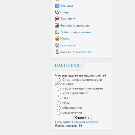
Сериалы
Спорт
Транспорт
Фильмы и анимация
Хобби и образование
Юмор
Все каналы
Каналы пользователей
НАШ ОПРОС
Что вы ищите на нашем сайте?
Спортивные комплексы и
упражнения
о компьютере и интернете
Уроки фотошопа
ГДЗ
игры
образование
развлечения
Результаты
|
Архив опросов
Всего ответов:
56