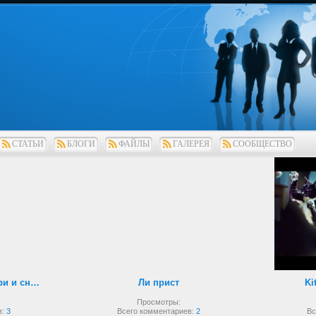
СТАТЬИ
БЛОГИ
ФАЙЛЫ
ГАЛЕРЕЯ
СООБЩЕСТВО
Рукопашный бой внутри и снаружи
Ли прист
Ki
Просмотры:
в:
3
Всего комментариев:
2
Вс