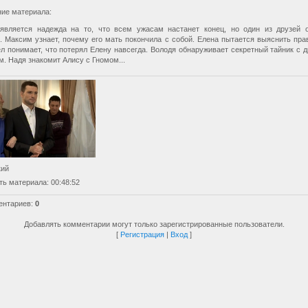
ие материала
:
является надежда на то, что всем ужасам настанет конец, но один из друзей 
. Максим узнает, почему его мать покончила с собой. Елена пытается выяснить пра
ел понимает, что потерял Елену навсегда. Володя обнаруживает секретный тайник с 
. Надя знакомит Алису с Гномом...
кий
ть материала
: 00:48:52
ентариев
:
0
Добавлять комментарии могут только зарегистрированные пользователи.
[
Регистрация
|
Вход
]