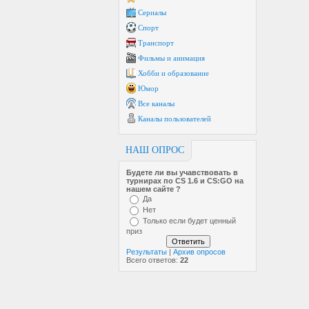
Сериалы
Спорт
Транспорт
Фильмы и анимация
Хобби и образование
Юмор
Все каналы
Каналы пользователей
НАШ ОПРОС
Будете ли вы учавствовать в
турнирах по CS 1.6 и CS:GO на
нашем сайте ?
Да
Нет
Только если будет ценный
приз
Результаты
|
Архив опросов
Всего ответов:
22