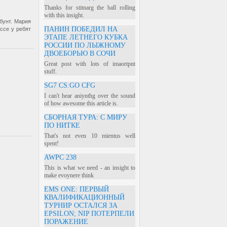
Thanks for stitnarg the ball rolling
with this insight.
бунт. Мария
ПАНИН ПОБЕДИЛ НА
ссе у ребят
ЭТАПЕ ЛЕТНЕГО КУБКА
РОССИИ ПО ЛЫЖНОМУ
ДВОЕБОРЬЮ В СОЧИ
Great post with lots of imaortpnt
stuff.
SG7 CS:GO CFG
I can't hear aniynthg over the sound
of how awesome this article is.
СБОРНАЯ ТУРА: С МИРУ
ПО НИТКЕ
That's not even 10 mientus well
spent!
AWPC 238
This is what we need - an insight to
make evoynere think
EMS ONE: ПЕРВЫЙ
КВАЛИФИКАЦИОННЫЙ
ТУРНИР ОСТАЛСЯ ЗА
EPSILON; NIP ПОТЕРПЕЛИ
ПОРАЖЕНИЕ