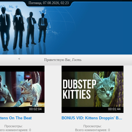
Пятница, 07.08.2026, 02:23
<
Приветствую Вас
,
Гость
00:02:04
00:01:44
ttens On The Beat
BONUS VID: Kittens Droppin' Beats
Просмотры:
Просмотры:
его комментариев:
0
Всего комментариев:
0