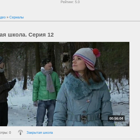
Рейтинг:
5.0
део
»
Сериалы
ая школа. Серия 12
00:56:04
отры
: 0
Закрытая школа