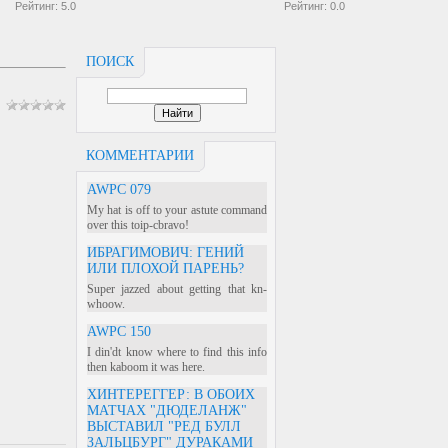
Рейтинг:
5.0
Рейтинг:
0.0
ПОИСК
КОММЕНТАРИИ
AWPC 079
My hat is off to your astute command
over this toip-cbravo!
ИБРАГИМОВИЧ: ГЕНИЙ
ИЛИ ПЛОХОЙ ПАРЕНЬ?
Super jazzed about getting that kn-
whoow.
AWPC 150
I din'dt know where to find this info
then kaboom it was here.
ХИНТЕРЕГГЕР: В ОБОИХ
МАТЧАХ "ДЮДЕЛАНЖ"
ВЫСТАВИЛ "РЕД БУЛЛ
ЗАЛЬЦБУРГ" ДУРАКАМИ