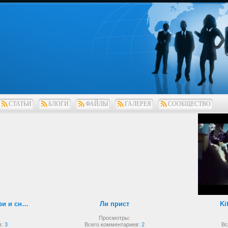
СТАТЬИ
БЛОГИ
ФАЙЛЫ
ГАЛЕРЕЯ
СООБЩЕСТВО
Рукопашный бой внутри и снаружи
Ли прист
Ki
Просмотры:
в:
3
Всего комментариев:
2
Вс