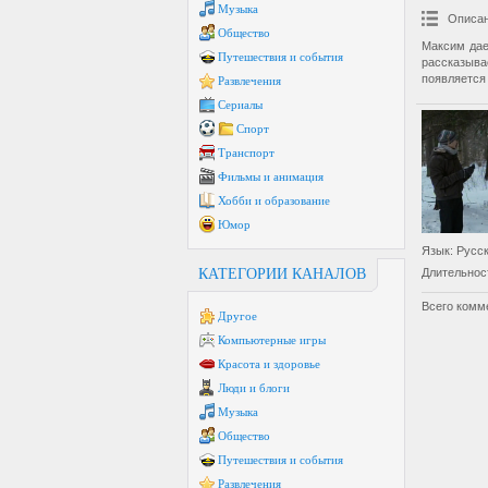
Музыка
Описан
Общество
Максим дае
Путешествия и события
рассказыва
появляется 
Развлечения
Сериалы
Спорт
Транспорт
Фильмы и анимация
Хобби и образование
Юмор
Язык
: Русс
Длительнос
КАТЕГОРИИ КАНАЛОВ
Всего комм
Другое
Компьютерные игры
Красота и здоровье
Люди и блоги
Музыка
Общество
Путешествия и события
Развлечения