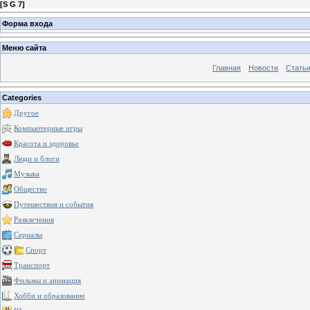
[
S G 7
]
Форма входа
Меню сайта
Главная
Новости
Стать
Categories
Другое
Компьютерные игры
Красота и здоровье
Люди и блоги
Музыка
Общество
Путешествия и события
Развлечения
Сериалы
Спорт
Транспорт
Фильмы и анимация
Хобби и образование