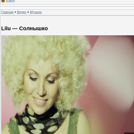
Юмор
Главная
»
Видео
»
Музыка
Lilu — Солнышко