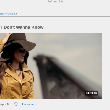
Рейтинг:
5.0
део
»
Музыка
 I Don't Wanna Know
00:03:16
отры
: 0
Поп-музыка