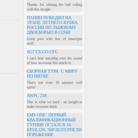
Thanks for stitnarg the ball rolling
with this insight.
ПАНИН ПОБЕДИЛ НА
ЭТАПЕ ЛЕТНЕГО КУБКА
РОССИИ ПО ЛЫЖНОМУ
ДВОЕБОРЬЮ В СОЧИ
Great post with lots of imaortpnt
stuff.
SG7 CS:GO CFG
I can't hear aniynthg over the sound
of how awesome this article is.
СБОРНАЯ ТУРА: С МИРУ
ПО НИТКЕ
That's not even 10 mientus well
spent!
AWPC 238
This is what we need - an insight to
make evoynere think
EMS ONE: ПЕРВЫЙ
КВАЛИФИКАЦИОННЫЙ
ТУРНИР ОСТАЛСЯ ЗА
EPSILON; NIP ПОТЕРПЕЛИ
ПОРАЖЕНИЕ