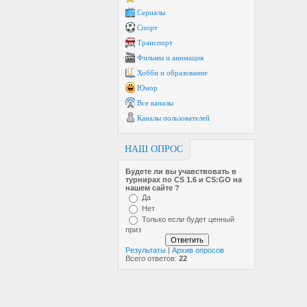
Сериалы
Спорт
Транспорт
Фильмы и анимация
Хобби и образование
Юмор
Все каналы
Каналы пользователей
НАШ ОПРОС
Будете ли вы учавствовать в
турнирах по CS 1.6 и CS:GO на
нашем сайте ?
Да
Нет
Только если будет ценный
приз
Результаты
|
Архив опросов
Всего ответов:
22