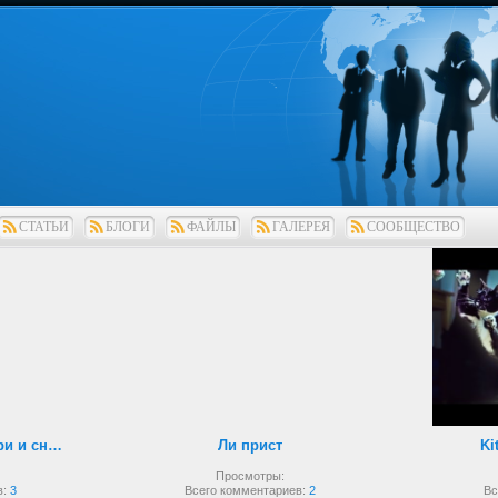
СТАТЬИ
БЛОГИ
ФАЙЛЫ
ГАЛЕРЕЯ
СООБЩЕСТВО
Рукопашный бой внутри и снаружи
Ли прист
Ki
Просмотры:
в:
3
Всего комментариев:
2
Вс