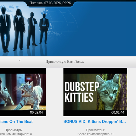
Пятница, 07.08.2026, 09:26
<
Приветствую Вас
,
Гость
00:02:04
00:01:44
ttens On The Beat
BONUS VID: Kittens Droppin' Beats
Просмотры:
Просмотры:
его комментариев:
0
Всего комментариев:
0