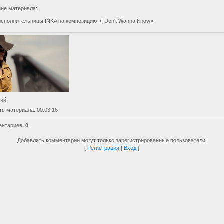
ие материала
:
исполнительницы INKA на композицию «I Don't Wanna Know».
кий
ть материала
: 00:03:16
ентариев
:
0
Добавлять комментарии могут только зарегистрированные пользователи.
[
Регистрация
|
Вход
]