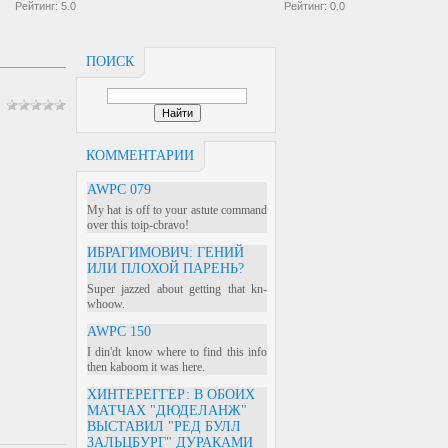
Рейтинг:
5.0
Рейтинг:
0.0
ПОИСК
КОММЕНТАРИИ
AWPC 079
My hat is off to your astute command
over this toip-cbravo!
ИБРАГИМОВИЧ: ГЕНИЙ
ИЛИ ПЛОХОЙ ПАРЕНЬ?
Super jazzed about getting that kn-
whoow.
AWPC 150
I din'dt know where to find this info
then kaboom it was here.
ХИНТЕРЕГГЕР: В ОБОИХ
МАТЧАХ "ДЮДЕЛАНЖ"
ВЫСТАВИЛ "РЕД БУЛЛ
ЗАЛЬЦБУРГ" ДУРАКАМИ