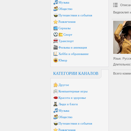
Музыка
Описан
Общество
Видеоклип 
Путешествия и события
Развлечения
Сериалы
Спорт
Транспорт
Фильмы и анимация
Хобби и образование
Язык
: Русс
Юмор
Длительнос
КАТЕГОРИИ КАНАЛОВ
Всего комм
Другое
Компьютерные игры
Красота и здоровье
Люди и блоги
Музыка
Общество
Путешествия и события
Развлечения