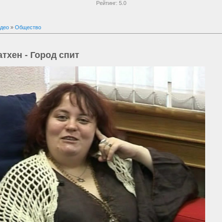
Рейтинг:
5.0
део
»
Общество
тхен - Город спит