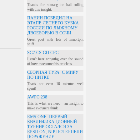
Thanks for stitnarg the ball rolling
with this insight.
ПАНИН ПОБЕДИЛ НА
ЭТАПЕ ЛЕТНЕГО КУБКА
РОССИИ ПО ЛЫЖНОМУ
ДВОЕБОРЬЮ В СОЧИ
Great post with lots of imaortpnt
stuff.
SG7 CS:GO CFG
I can't hear aniynthg over the sound
of how awesome this article is.
СБОРНАЯ ТУРА: С МИРУ
ПО НИТКЕ
That's not even 10 mientus well
spent!
AWPC 238
This is what we need - an insight to
make evoynere think
EMS ONE: ПЕРВЫЙ
КВАЛИФИКАЦИОННЫЙ
ТУРНИР ОСТАЛСЯ ЗА
EPSILON; NIP ПОТЕРПЕЛИ
ПОРАЖЕНИЕ