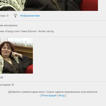
отры
: 0
Инфоромантики
ие материала
:
ие «Город спит» Ники Батхен. Читает автор.
кий
ентариев
:
0
Добавлять комментарии могут только зарегистрированные пользователи.
[
Регистрация
|
Вход
]