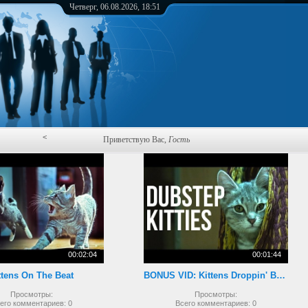
Четверг, 06.08.2026, 18:51
<
Приветствую Вас
,
Гость
00:02:04
00:01:44
ttens On The Beat
BONUS VID: Kittens Droppin' Beats
Просмотры:
Просмотры:
его комментариев:
0
Всего комментариев:
0