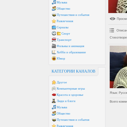
Музыка
Общество
Путешествия и события
Просм
Развлечения
Сериалы
Описан
Спорт
Стихотворен
Транспорт
Фильмы и анимация
Хобби и образование
Юмор
КАТЕГОРИИ КАНАЛОВ
Другое
Компьютерные игры
Язык
: Русс
Красота и здоровье
Люди и блоги
Всего комм
Музыка
Общество
Путешествия и события
Развлечения