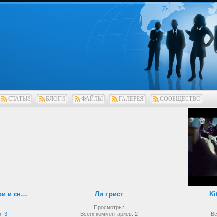
СТАТЬИ
БЛОГИ
ФАЙЛЫ
ГАЛЕРЕЯ
СООБЩЕСТВО
Рукопашный бой внутри и снаружи
Ли прист
Ki
Просмотры:
в:
3
Всего комментариев:
2
Вс