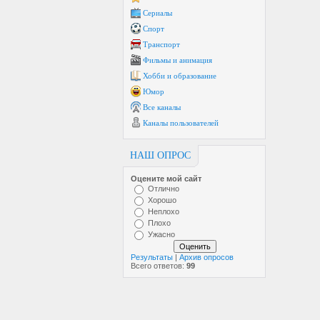
Сериалы
Спорт
Транспорт
Фильмы и анимация
Хобби и образование
Юмор
Все каналы
Каналы пользователей
НАШ ОПРОС
Оцените мой сайт
Отлично
Хорошо
Неплохо
Плохо
Ужасно
Результаты
|
Архив опросов
Всего ответов:
99