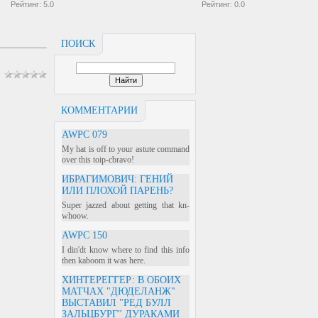
Рейтинг:
5.0
Рейтинг:
0.0
ПОИСК
КОММЕНТАРИИ
AWPC 079
My hat is off to your astute command
over this toip-cbravo!
ИБРАГИМОВИЧ: ГЕНИЙ
ИЛИ ПЛОХОЙ ПАРЕНЬ?
Super jazzed about getting that kn-
whoow.
AWPC 150
I din'dt know where to find this info
then kaboom it was here.
ХИНТЕРЕГГЕР: В ОБОИХ
МАТЧАХ "ДЮДЕЛАНЖ"
ВЫСТАВИЛ "РЕД БУЛЛ
ЗАЛЬЦБУРГ" ДУРАКАМИ