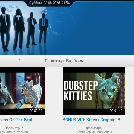
Суббота, 08.08.2026, 21:54
<
Приветствую Вас
,
Гость
00:02:04
00:01:44
ttens On The Beat
BONUS VID: Kittens Droppin' Beats
Просмотры:
Просмотры:
его комментариев:
0
Всего комментариев:
0