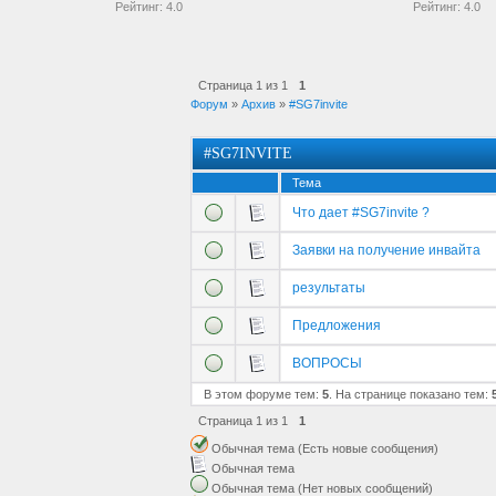
Рейтинг:
4.0
Рейтинг:
4.0
Страница
1
из
1
1
Форум
»
Архив
»
#SG7invite
#SG7INVITE
Тема
Что дает #SG7invite ?
Заявки на получение инвайта
результаты
Предложения
ВОПРОСЫ
В этом форуме тем:
5
. На странице показано тем:
Страница
1
из
1
1
Обычная тема (Есть новые сообщения)
Обычная тема
Обычная тема (Нет новых сообщений)