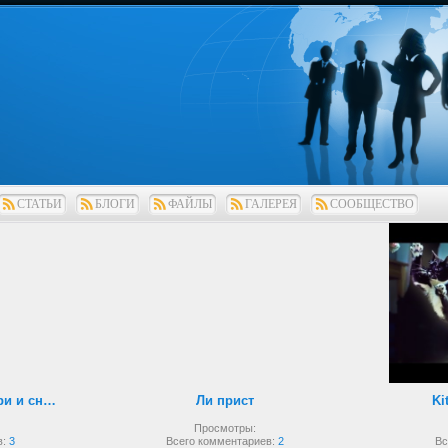
СТАТЬИ
БЛОГИ
ФАЙЛЫ
ГАЛЕРЕЯ
СООБЩЕСТВО
Рукопашный бой внутри и снаружи
Ли прист
Ki
Просмотры:
в:
3
Всего комментариев:
2
Вс