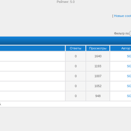
Рейтинг:
5.0
[
Новые соо
Фильтр по:
Ответы
Просмотры
Автор
0
1640
S
0
1193
S
0
1007
S
0
1052
S
0
948
S
5
.