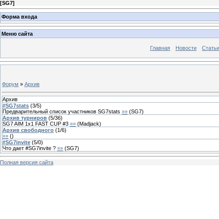
[
SG7
]
Форма входа
Меню сайта
Главная
Новости
Стать
Форум
»
Архив
Архив
#SG7stats
(
3
/
5
)
Предварительный список участников SG7stats
»»
(
SG7
)
Архив турниров
(
5
/
36
)
SG7 AIM 1x1 FAST CUP #3
»»
(
Madjack
)
Архив свободного
(
1
/
6
)
»»
(
)
#SG7invite
(
5
/
0
)
Что дает #SG7invite ?
»»
(
SG7
)
Полная версия сайта