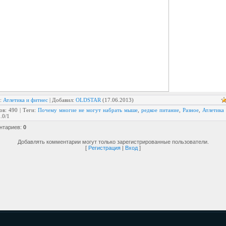
:
Атлетика и фитнес
|
Добавил
:
OLDSTAR
(17.06.2013)
ов
:
490
|
Теги
:
Почему многие не могут набрать мыше
,
редкое питание
,
Разное
,
Атлетика
.0
/
1
нтариев
:
0
Добавлять комментарии могут только зарегистрированные пользователи.
[
Регистрация
|
Вход
]