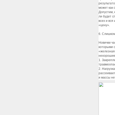
результато
может как 
Допустим, 
ли будет с
всех и вся
«цену».
6. Слишком
Новички ча
которыми о
«железная»
нехорошие
1. Закрепл
травмоопас
2. Нагрузк
рассеивает
и массы не