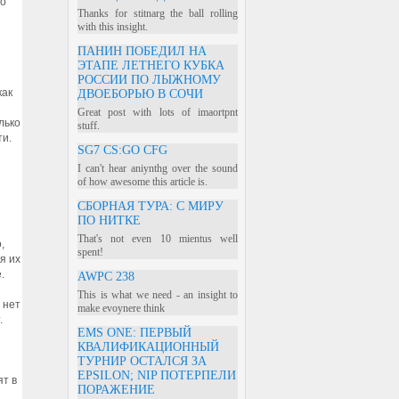
но
Thanks for stitnarg the ball rolling
with this insight.
ПАНИН ПОБЕДИЛ НА
ЭТАПЕ ЛЕТНЕГО КУБКА
РОССИИ ПО ЛЫЖНОМУ
как
ДВОЕБОРЬЮ В СОЧИ
Great post with lots of imaortpnt
лько
stuff.
ти.
SG7 CS:GO CFG
I can't hear aniynthg over the sound
of how awesome this article is.
СБОРНАЯ ТУРА: С МИРУ
ПО НИТКЕ
That's not even 10 mientus well
,
spent!
я их
.
AWPC 238
This is what we need - an insight to
 нет
make evoynere think
.
EMS ONE: ПЕРВЫЙ
КВАЛИФИКАЦИОННЫЙ
ТУРНИР ОСТАЛСЯ ЗА
EPSILON; NIP ПОТЕРПЕЛИ
ят в
ПОРАЖЕНИЕ