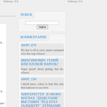
Рейтинг:
5.0
Рейтинг:
0.0
ПОИСК
КОММЕНТАРИИ
о,
AWPC 079
My hat is off to your astute command
over this toip-cbravo!
ИБРАГИМОВИЧ: ГЕНИЙ
ИЛИ ПЛОХОЙ ПАРЕНЬ?
Super jazzed about getting that kn-
whoow.
AWPC 150
I din'dt know where to find this info
then kaboom it was here.
а,
ХИНТЕРЕГГЕР: В ОБОИХ
МАТЧАХ "ДЮДЕЛАНЖ"
ВЫСТАВИЛ "РЕД БУЛЛ
вает
ЗАЛЬЦБУРГ" ДУРАКАМИ