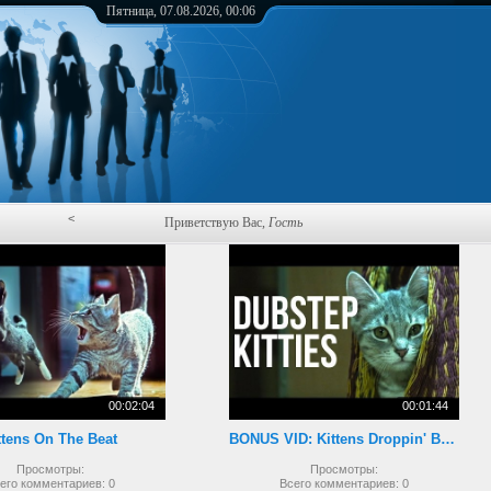
Пятница, 07.08.2026, 00:06
<
Приветствую Вас
,
Гость
00:02:04
00:01:44
ttens On The Beat
BONUS VID: Kittens Droppin' Beats
Просмотры:
Просмотры:
его комментариев:
0
Всего комментариев:
0