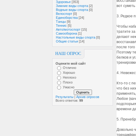
восстанавл
Здоровье
[353]
вот суметь
Зимние виды спорта
[2]
Водные виды спорта
[0]
Велоспорт
[0]
3. Редкое 
Единоборства
[24]
Танцы
[9]
Теннис
[5]
Чтобы наб
Авто/мотоспорт
[15]
тратите за 
Самооборона
[1]
делают не
Настольные виды спорта
[0]
Общие статьи
[14]
восстанавл
после того
Поэтому те
НАШ ОПРОС
белков и у
тренировки
Оцените мой сайт
Отлично
Хорошо
4. Невежес
Неплохо
Плохо
Кто-то с п
Ужасно
что без ни
применять,
Результаты
|
Архив опросов
Любое (кач
Всего ответов:
99
подспорьем
времени да
5. Пренеб
Довольно ч
тренажёрны