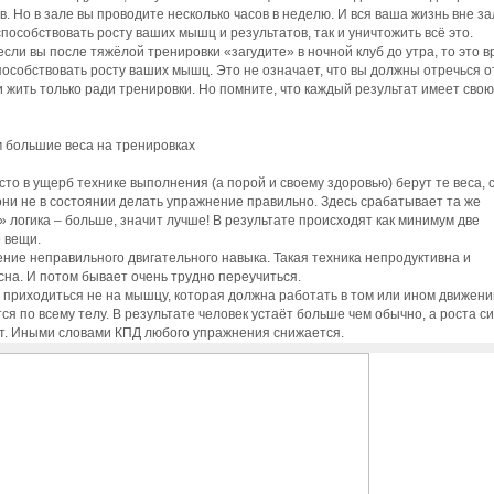
в. Но в зале вы проводите несколько часов в неделю. И вся ваша жизнь вне за
способствовать росту ваших мышц и результатов, так и уничтожить всё это.
если вы после тяжёлой тренировки «загудите» в ночной клуб до утра, то это в
пособствовать росту ваших мышц. Это не означает, что вы должны отречься о
 и жить только ради тренировки. Но помните, что каждый результат имеет свою
 большие веса на тренировках
сто в ущерб технике выполнения (а порой и своему здоровью) берут те веса, 
ни не в состоянии делать упражнение правильно. Здесь срабатывает та же
 логика – больше, значит лучше! В результате происходят как минимум две
 вещи.
ение неправильного двигательного навыка. Такая техника непродуктивна и
на. И потом бывает очень трудно переучиться.
а приходиться не на мышцу, которая должна работать в том или ином движени
ся по всему телу. В результате человек устаёт больше чем обычно, а роста с
т. Иными словами КПД любого упражнения снижается.