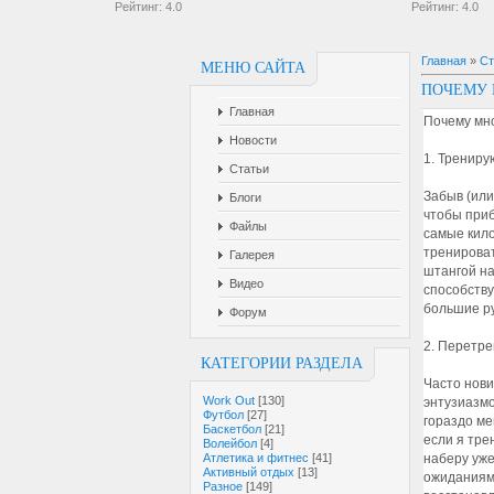
Рейтинг:
4.0
Рейтинг:
4.0
Главная
»
Ст
МЕНЮ САЙТА
ПОЧЕМУ 
Главная
Почему мн
Новости
1. Трениру
Статьи
Забыв (или
Блоги
чтобы приб
Файлы
самые кило
тренироват
Галерея
штангой на
Видео
способству
большие ру
Форум
2. Перетр
КАТЕГОРИИ РАЗДЕЛА
Часто нови
Work Out
[130]
энтузиазмо
Футбол
[27]
гораздо ме
Баскетбол
[21]
если я тре
Волейбол
[4]
Атлетика и фитнес
[41]
наберу уже
Активный отдых
[13]
ожиданиям.
Разное
[149]