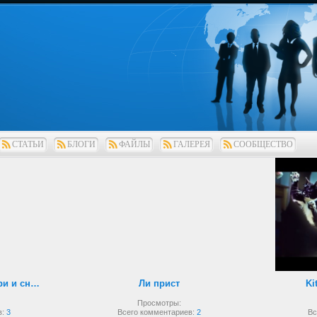
СТАТЬИ
БЛОГИ
ФАЙЛЫ
ГАЛЕРЕЯ
СООБЩЕСТВО
Рукопашный бой внутри и снаружи
Ли прист
Ki
Просмотры:
в:
3
Всего комментариев:
2
Вс