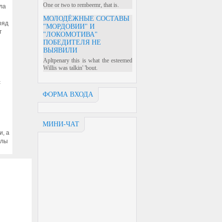
One or two to rembeemr, that is.
ла
МОЛОДЁЖНЫЕ СОСТАВЫ
ряд
"МОРДОВИИ" И
т
"ЛОКОМОТИВА"
ПОБЕДИТЕЛЯ НЕ
ВЫЯВИЛИ
Apltpenary this is what the esteemed
Willis was talkin' 'bout.
с
ФОРМА ВХОДА
МИНИ-ЧАТ
и, а
илы