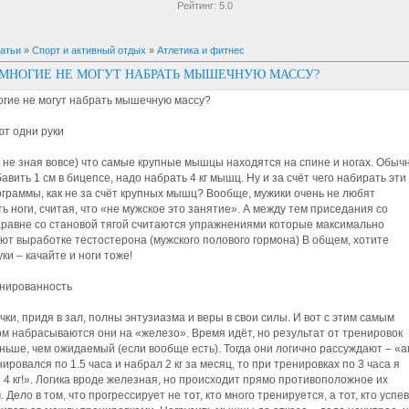
Рейтинг:
5.0
атьи
»
Спорт и активный отдых
»
Атлетика и фитнес
МНОГИЕ НЕ МОГУТ НАБРАТЬ МЫШЕЧНУЮ МАССУ?
огие не могут набрать мышечную массу?
ют одни руки
 не зная вовсе) что самые крупные мышцы находятся на спине и ногах. Обычн
авить 1 см в бицепсе, надо набрать 4 кг мышц. Ну и за счёт чего набирать эти
граммы, как не за счёт крупных мышц? Вообще, мужики очень не любят
ь ноги, считая, что «не мужское это занятие». А между тем приседания со
равне со становой тягой считаются упражнениями которые максимально
ют выработке тестостерона (мужского полового гормона) В общем, хотите
ки – качайте и ноги тоже!
енированность
чки, придя в зал, полны энтузиазма и веры в свои силы. И вот с этим самым
м набрасываются они на «железо». Время идёт, но результат от тренировок
ньше, чем ожидаемый (если вообще есть). Тогда они логично рассуждают – «аг
нировался по 1.5 часа и набрал 2 кг за месяц, то при тренировках по 3 часа я
 4 кг!». Логика вроде железная, но происходит прямо противоположное их
 Дело в том, что прогрессирует не тот, кто много тренируется, а тот, кто успе