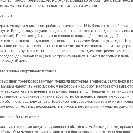
иваться между тренировками. Нагрузить мышцы до отказа – дело нехитрое, 
 максимально быстро восстановиться – это уже искусство.
питание
ирать массу вы должны потреблять примерно на 15% больше калорий, чем
сутки. Вряд ли кому-то удастся сделать такое, питаясь всего два раза в день (
которые). После каждой тренировки ваши мышцы ещё несколько дней
иваются, а значит – нуждаются в повышенных дозах белков и углеводов. И то
 как они полностью восстановят свои энергетические запасы – они начнут рас
м, кто тренируется в спортзале, постоянно необходимо употреблять больше
глеводов (да и жиров тоже) чем не тренирующимся. Причём не только в день
, а каждый день.
тво в плане спортивного питания
ервых дней тренировок закупает мешками протеины и гейнеры, свято веря в то
х мышцы нарастить невозможно. А некоторые наоборот, наотрез отказываютс
 утверждая, что это верный путь к импотенции и т. д. Неправы ни те, ни другие
ественное) спортивное питание абсолютно безвредно и является хорошим
 к обычному рациону атлета. Тем более при современном темпе жизни (когда
же поесть). Но лишь подспорьем, и натурального питания никогда не заменит
режение образом жизни
асто уже взрослые люди, загруженные работой и семейными делами, приход
й зал. Они думают, что уже самого этого факта вполне достаточно для роста