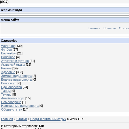
[
SG7
]
Форма входа
Меню сайта
Главная
Новости
Стать
Categories
Work Out
[130]
Футбол
[27]
Баскетбол
[21]
Волейбол
[4]
Атлетика и фитнес
[41]
Активный отдых
[13]
Разное
[149]
Здоровье
[353]
Зимние виды спорта
[2]
Водные виды спорта
[0]
Велоспорт
[0]
Единоборства
[24]
Танцы
[9]
Теннис
[5]
Авто/мотоспорт
[15]
Самооборона
[1]
Настольные виды спорта
[0]
Общие статьи
[14]
Главная
»
Статьи
»
Спорт и активный отдых
» Work Out
В категории материалов
:
130