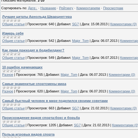
Показано материалов
:
1-10
Сортировать по
:
Дате
·
Названию
·
Рейтингу
·
Комментариям
·
Просмотрам
Лучшие цитаты Арнольда Шварцнеггера
Общие статьи
|
Просмотров:
640
|
Добавил:
SG7
|
Дата:
15.08.2013
|
Комментарии (0)
Измерь себя
Общие статьи
|
Просмотров:
542
|
Добавил:
Major_Tom
|
Дата:
06.07.2013
|
Комментари
Как люди приходят в бодибилдинг?
Общие статьи
|
Просмотров:
549
|
Добавил:
Major_Tom
|
Дата:
06.07.2013
|
Комментари
10 ошибок начинающих
Разное
|
Просмотров:
765
|
Добавил:
Major_Tom
|
Дата:
06.07.2013
|
Комментарии (0)
Самые знаменитые спортсмены мира
Разное
|
Просмотров:
620
|
Добавил:
Major_Tom
|
Дата:
06.07.2013
|
Комментарии (0)
Самый быстрый человек в мире поделился своими советами
Общие статьи
|
Просмотров:
663
|
Добавил:
SG7
|
Дата:
21.02.2013
|
Комментарии (0)
Происхождение видов спорта:бокс и борьба
Общие статьи
|
Просмотров:
1205
|
Добавил:
SG7
|
Дата:
21.02.2013
|
Комментарии (0
Польза игровых видов спорта