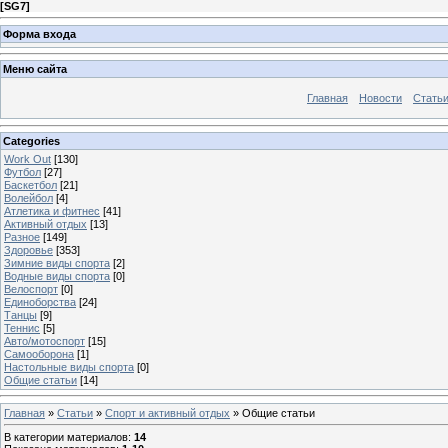
[
SG7
]
Форма входа
Меню сайта
Главная
Новости
Стать
Categories
Work Out
[130]
Футбол
[27]
Баскетбол
[21]
Волейбол
[4]
Атлетика и фитнес
[41]
Активный отдых
[13]
Разное
[149]
Здоровье
[353]
Зимние виды спорта
[2]
Водные виды спорта
[0]
Велоспорт
[0]
Единоборства
[24]
Танцы
[9]
Теннис
[5]
Авто/мотоспорт
[15]
Самооборона
[1]
Настольные виды спорта
[0]
Общие статьи
[14]
Главная
»
Статьи
»
Спорт и активный отдых
» Общие статьи
В категории материалов
:
14