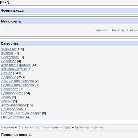
[
SG7
]
Форма входа
Меню сайта
Главная
Новости
Стать
Categories
Work Out
[130]
Футбол
[27]
Баскетбол
[21]
Волейбол
[4]
Атлетика и фитнес
[41]
Активный отдых
[13]
Разное
[149]
Здоровье
[353]
Зимние виды спорта
[2]
Водные виды спорта
[0]
Велоспорт
[0]
Единоборства
[24]
Танцы
[9]
Теннис
[5]
Авто/мотоспорт
[15]
Самооборона
[1]
Настольные виды спорта
[0]
Общие статьи
[14]
Главная
»
Статьи
»
Спорт и активный отдых
»
Атлетика и фитнес
Полезные советы