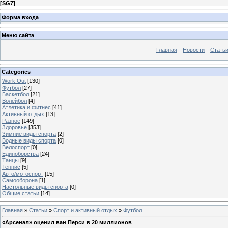
[
SG7
]
Форма входа
Меню сайта
Главная
Новости
Стать
Categories
Work Out
[130]
Футбол
[27]
Баскетбол
[21]
Волейбол
[4]
Атлетика и фитнес
[41]
Активный отдых
[13]
Разное
[149]
Здоровье
[353]
Зимние виды спорта
[2]
Водные виды спорта
[0]
Велоспорт
[0]
Единоборства
[24]
Танцы
[9]
Теннис
[5]
Авто/мотоспорт
[15]
Самооборона
[1]
Настольные виды спорта
[0]
Общие статьи
[14]
Главная
»
Статьи
»
Спорт и активный отдых
»
Футбол
«Арсенал» оценил ван Перси в 20 миллионов