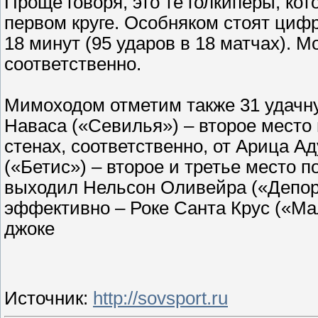
Проще говоря, это те голкиперы, ко
первом круге. Особняком стоят циф
18 минут (95 ударов в 18 матчах). М
соответственно.
Мимоходом отметим также 31 удачну
Наваса («Севилья») – второе место п
стенах, соответственно, от Арица А
(«Бетис») – второе и третье место п
выходил Нельсон Оливейра («Депорт
эффективно – Роке Санта Крус («Мал
джоке
Источник
:
http://sovsport.ru