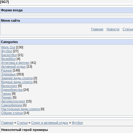
[
SG7
]
Форма входа
Меню сайта
Главная
Новости
Стать
Categories
Work Out
[130]
Футбол
[27]
Баскетбол
[21]
Волейбол
[4]
Атлетика и фитнес
[41]
Активный отдых
[13]
Разное
[149]
Здоровье
[353]
Зимние виды спорта
[2]
Водные виды спорта
[0]
Велоспорт
[0]
Единоборства
[24]
Танцы
[9]
Теннис
[5]
Авто/мотоспорт
[15]
Самооборона
[1]
Настольные виды спорта
[0]
Общие статьи
[14]
Главная
»
Статьи
»
Спорт и активный отдых
»
Футбол
Невоспетый герой примеры