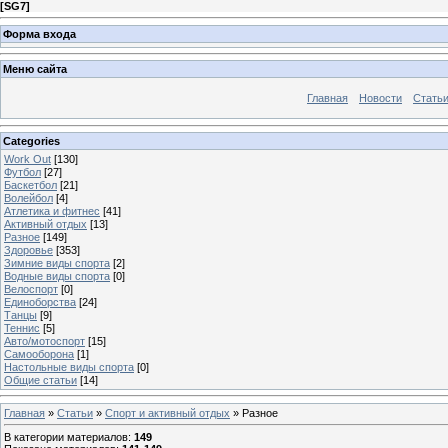
[
SG7
]
Форма входа
Меню сайта
Главная
Новости
Стать
Categories
Work Out
[130]
Футбол
[27]
Баскетбол
[21]
Волейбол
[4]
Атлетика и фитнес
[41]
Активный отдых
[13]
Разное
[149]
Здоровье
[353]
Зимние виды спорта
[2]
Водные виды спорта
[0]
Велоспорт
[0]
Единоборства
[24]
Танцы
[9]
Теннис
[5]
Авто/мотоспорт
[15]
Самооборона
[1]
Настольные виды спорта
[0]
Общие статьи
[14]
Главная
»
Статьи
»
Спорт и активный отдых
» Разное
В категории материалов
:
149