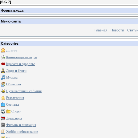
[
S G 7
]
Форма входа
Меню сайта
Главная
Новости
Стать
Categories
Другое
Компьютерные игры
Красота и здоровье
Люди и блоги
Музыка
Общество
Путешествия и события
Развлечения
Сериалы
Спорт
Транспорт
Фильмы и анимация
Хобби и образование