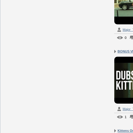
Major
0
BONUS VID
Major
1
Kittens O