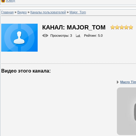
Юмор
Главная
»
Видео
»
Каналы пользователей
»
Major_Tom
КАНАЛ: MAJOR_TOM
Просмотры
: 3
Рейтинг
: 5.0
Видео этого канала
:
Macro Tim