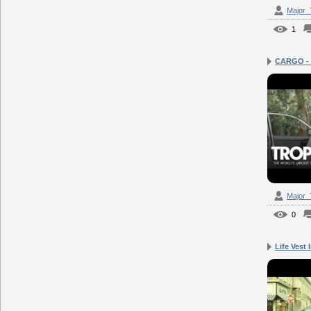
Major
1
CARGO - T
Major
0
Life Vest 