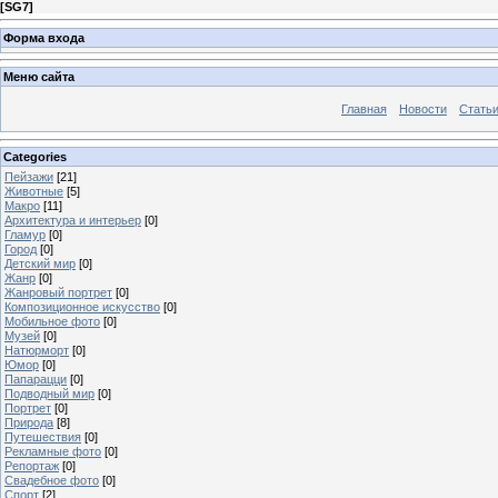
[
SG7
]
Форма входа
Меню сайта
Главная
Новости
Стать
Categories
Пейзажи
[21]
Животные
[5]
Макро
[11]
Архитектура и интерьер
[0]
Гламур
[0]
Город
[0]
Детский мир
[0]
Жанр
[0]
Жанровый портрет
[0]
Композиционное искусство
[0]
Мобильное фото
[0]
Музей
[0]
Натюрморт
[0]
Юмор
[0]
Папарацци
[0]
Подводный мир
[0]
Портрет
[0]
Природа
[8]
Путешествия
[0]
Рекламные фото
[0]
Репортаж
[0]
Свадебное фото
[0]
Спорт
[2]