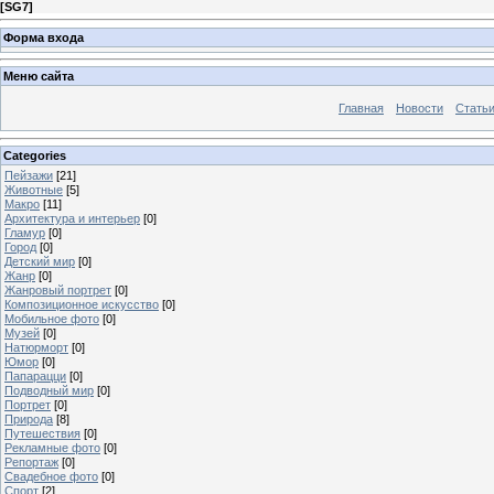
[
SG7
]
Форма входа
Меню сайта
Главная
Новости
Стать
Categories
Пейзажи
[21]
Животные
[5]
Макро
[11]
Архитектура и интерьер
[0]
Гламур
[0]
Город
[0]
Детский мир
[0]
Жанр
[0]
Жанровый портрет
[0]
Композиционное искусство
[0]
Мобильное фото
[0]
Музей
[0]
Натюрморт
[0]
Юмор
[0]
Папарацци
[0]
Подводный мир
[0]
Портрет
[0]
Природа
[8]
Путешествия
[0]
Рекламные фото
[0]
Репортаж
[0]
Свадебное фото
[0]
Спорт
[2]