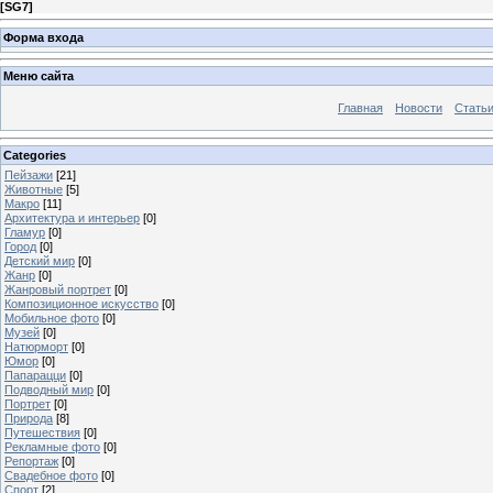
[
SG7
]
Форма входа
Меню сайта
Главная
Новости
Стать
Categories
Пейзажи
[21]
Животные
[5]
Макро
[11]
Архитектура и интерьер
[0]
Гламур
[0]
Город
[0]
Детский мир
[0]
Жанр
[0]
Жанровый портрет
[0]
Композиционное искусство
[0]
Мобильное фото
[0]
Музей
[0]
Натюрморт
[0]
Юмор
[0]
Папарацци
[0]
Подводный мир
[0]
Портрет
[0]
Природа
[8]
Путешествия
[0]
Рекламные фото
[0]
Репортаж
[0]
Свадебное фото
[0]
Спорт
[2]