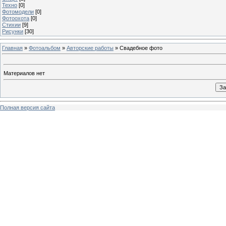
Техно
[0]
Фотомодели
[0]
Фотоохота
[0]
Стихии
[9]
Рисунки
[30]
Главная
»
Фотоальбом
»
Авторские работы
» Свадебное фото
Материалов нет
Полная версия сайта