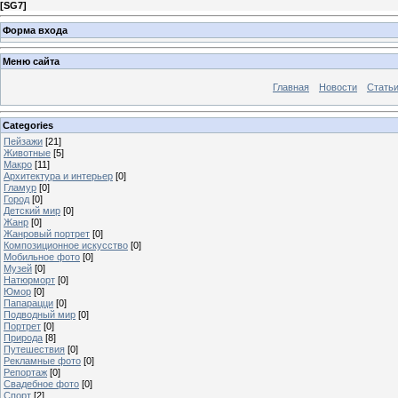
[
SG7
]
Форма входа
Меню сайта
Главная
Новости
Стать
Categories
Пейзажи
[21]
Животные
[5]
Макро
[11]
Архитектура и интерьер
[0]
Гламур
[0]
Город
[0]
Детский мир
[0]
Жанр
[0]
Жанровый портрет
[0]
Композиционное искусство
[0]
Мобильное фото
[0]
Музей
[0]
Натюрморт
[0]
Юмор
[0]
Папарацци
[0]
Подводный мир
[0]
Портрет
[0]
Природа
[8]
Путешествия
[0]
Рекламные фото
[0]
Репортаж
[0]
Свадебное фото
[0]
Спорт
[2]