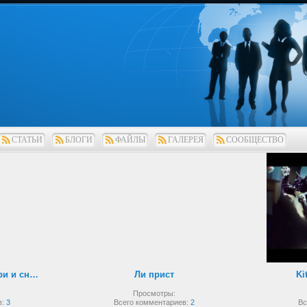
СТАТЬИ
БЛОГИ
ФАЙЛЫ
ГАЛЕРЕЯ
СООБЩЕСТВО
Рукопашный бой внутри и снаружи
Ли прист
Ki
Просмотры:
в:
3
Всего комментариев:
2
Вс