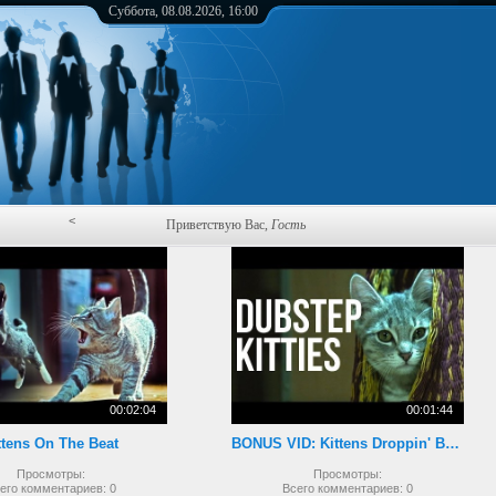
Суббота, 08.08.2026, 16:00
<
Приветствую Вас
,
Гость
00:02:04
00:01:44
ttens On The Beat
BONUS VID: Kittens Droppin' Beats
Просмотры:
Просмотры:
его комментариев:
0
Всего комментариев:
0