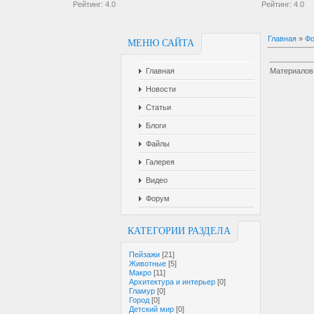
Рейтинг:
4.0
Рейтинг:
4.0
Главная
»
Фо
МЕНЮ САЙТА
Главная
Материалов
Новости
Статьи
Блоги
Файлы
Галерея
Видео
Форум
КАТЕГОРИИ РАЗДЕЛА
Пейзажи
[21]
Животные
[5]
Макро
[11]
Архитектура и интерьер
[0]
Гламур
[0]
Город
[0]
Детский мир
[0]