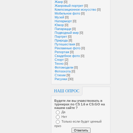
Жанр
[0]
Жанровый портрет
[0]
Композиционное искусство
[0]
Мобильное фото
[0]
Музей
[0]
Натюрморт
[0]
Юмор
[0]
Папарацци
[0]
Подводный мир
[0]
Портрет
[0]
Природа
[8]
Путешествия
[0]
Рекламные фото
[0]
Репортаж
[0]
Свадебное фото
[0]
Спорт
[2]
Техно
[0]
Фотомодели
[0]
Фотоохота
[0]
Стихии
[9]
Рисунки
[30]
НАШ ОПРОС
Будете ли вы учавствовать в
турнирах по CS 1.6 и CS:GO на
нашем сайте ?
Да
Нет
Только если будет ценный
приз