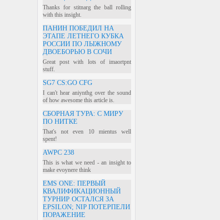
Thanks for stitnarg the ball rolling
with this insight.
ПАНИН ПОБЕДИЛ НА
ЭТАПЕ ЛЕТНЕГО КУБКА
РОССИИ ПО ЛЫЖНОМУ
ДВОЕБОРЬЮ В СОЧИ
Great post with lots of imaortpnt
stuff.
SG7 CS:GO CFG
I can't hear aniynthg over the sound
of how awesome this article is.
СБОРНАЯ ТУРА: С МИРУ
ПО НИТКЕ
That's not even 10 mientus well
spent!
AWPC 238
This is what we need - an insight to
make evoynere think
EMS ONE: ПЕРВЫЙ
КВАЛИФИКАЦИОННЫЙ
ТУРНИР ОСТАЛСЯ ЗА
EPSILON; NIP ПОТЕРПЕЛИ
ПОРАЖЕНИЕ