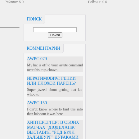
Рейтинг:
5.0
Рейтинг:
0.0
ПОИСК
КОММЕНТАРИИ
AWPC 079
My hat is off to your astute command
over this toip-cbravo!
ИБРАГИМОВИЧ: ГЕНИЙ
ИЛИ ПЛОХОЙ ПАРЕНЬ?
Super jazzed about getting that kn-
whoow.
AWPC 150
I din'dt know where to find this info
then kaboom it was here.
ХИНТЕРЕГГЕР: В ОБОИХ
МАТЧАХ "ДЮДЕЛАНЖ"
ВЫСТАВИЛ "РЕД БУЛЛ
ЗАЛЬЦБУРГ" ДУРАКАМИ